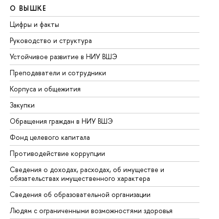
О ВЫШКЕ
О
Цифры и факты
Ли
Руководство и структура
До
Устойчивое развитие в НИУ ВШЭ
Ол
Преподаватели и сотрудники
Пр
Корпуса и общежития
Вы
Закупки
Пр
Обращения граждан в НИУ ВШЭ
Ас
Фонд целевого капитала
До
Противодействие коррупции
Це
Сведения о доходах, расходах, об имуществе и
Би
обязательствах имущественного характера
Об
Сведения об образовательной организации
Об
Людям с ограниченными возможностями здоровья