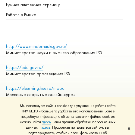
Единая платежная страница
Работа в Вышке
http://www.minobrnauki.gov.ru/
Министерство науки и высшего образования РФ
https://edu.gov.ru/
Министерство просвещения РФ
https://elearning.hse.ru/mooc
Массовые открытые онлайн-курсы
Мы используем файлы cookies для улучшения работы сайта
НИУ ВШЭ и большего удобства его использования. Более
подробную информацию об использовании файлов cookies
© НИУ ВШЭ 1993–2026
Адреса и контакты
можно найти
здесь
, наши правила обработки персональных
Условия использования материалов
данных –
здесь
. Продолжая пользоваться сайтом, вы
✖
подтверждаете, что были проинформированы об
Политика конфиденциальности