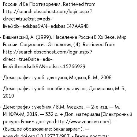
России И Ее Противоречия. Retrieved from
http://search.ebscohost.com/login.aspx?
direct=true&site=eds-
live&db=edsbas&AN=edsbas.E47AA94B
Вишневский, А. (1999). Население России В Хх Веке. Мир
России. Социология. Этнология, (4). Retrieved from
http://search.ebscohost.com/login.aspx?
direct=true&site=eds-
live&db=edsclk&AN=edsclk.15766929
Демография : учеб. для вузов, Медков, В. М., 2008
Демография : учеб. пособие для вузов, Денисенко, М. Б.,
2010
Демография : учебник / В.М. Медков. — 2-е изд. — М. :
ИНФРА-М, 2019. — 332 с. + Доп. материалы [Электронный
ресурс; Режим доступа http://www.znanium.com]. —
(Высшее образование: Бакалавриат). —
www.dx.doi.org/10.12737/907. - Режим доступа: