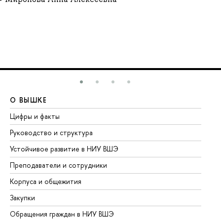
О ВЫШКЕ
О
Цифры и факты
Ли
Руководство и структура
До
Устойчивое развитие в НИУ ВШЭ
Ол
Преподаватели и сотрудники
Пр
Корпуса и общежития
Вы
Закупки
Пр
Обращения граждан в НИУ ВШЭ
Ас