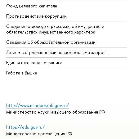
Фонд целевого капитала
До
Противодействие коррупции
Це
Сведения о доходах, расходах, об имуществе и
Би
обязательствах имущественного характера
Об
Сведения об образовательной организации
Об
Людям с ограниченными возможностями здоровья
Единая платежная страница
Работа в Вышке
http://www.minobrnauki.gov.ru/
Министерство науки и высшего образования РФ
https://edu.gov.ru/
Министерство просвещения РФ