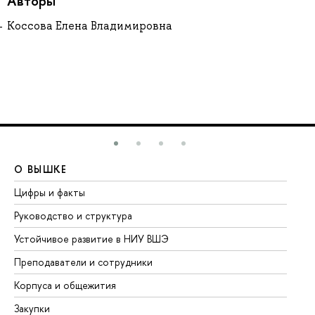
Авторы
Коссова Елена Владимировна
О ВЫШКЕ
О
Цифры и факты
Ли
Руководство и структура
До
Устойчивое развитие в НИУ ВШЭ
Ол
Преподаватели и сотрудники
Пр
Корпуса и общежития
Вы
Закупки
Пр