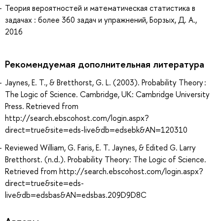
Теория вероятностей и математическая статистика в
задачах : более 360 задач и упражнений, Борзых, Д. А.,
2016
Рекомендуемая дополнительная литература
Jaynes, E. T., & Bretthorst, G. L. (2003). Probability Theory :
The Logic of Science. Cambridge, UK: Cambridge University
Press. Retrieved from
http://search.ebscohost.com/login.aspx?
direct=true&site=eds-live&db=edsebk&AN=120310
Reviewed William, G. Faris, E. T. Jaynes, & Edited G. Larry
Bretthorst. (n.d.). Probability Theory: The Logic of Science.
Retrieved from http://search.ebscohost.com/login.aspx?
direct=true&site=eds-
live&db=edsbas&AN=edsbas.209D9D8C