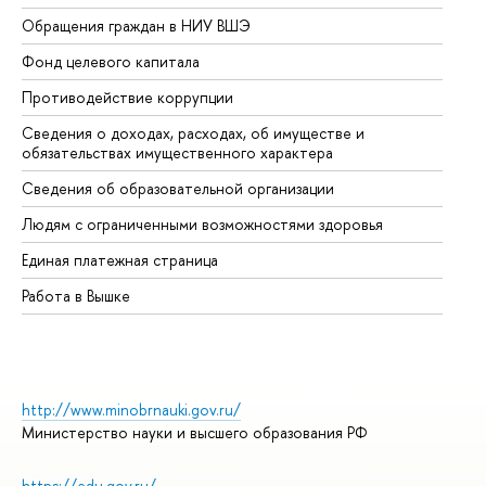
Обращения граждан в НИУ ВШЭ
Ас
Фонд целевого капитала
До
Противодействие коррупции
Це
Сведения о доходах, расходах, об имуществе и
Би
обязательствах имущественного характера
Об
Сведения об образовательной организации
Об
Людям с ограниченными возможностями здоровья
Единая платежная страница
Работа в Вышке
http://www.minobrnauki.gov.ru/
Министерство науки и высшего образования РФ
https://edu.gov.ru/