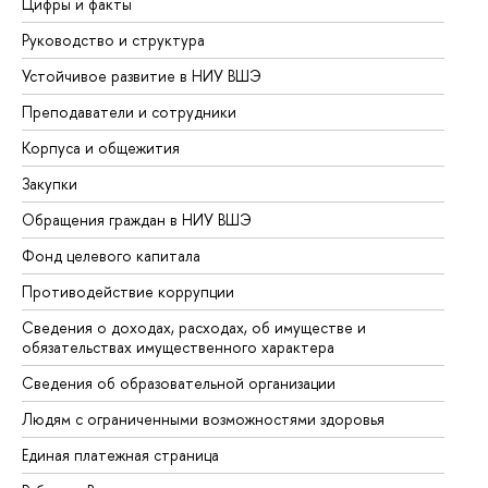
Цифры и факты
Ли
Руководство и структура
До
Устойчивое развитие в НИУ ВШЭ
Ол
Преподаватели и сотрудники
Пр
Корпуса и общежития
Вы
Закупки
Пр
Обращения граждан в НИУ ВШЭ
Ас
Фонд целевого капитала
До
Противодействие коррупции
Це
Сведения о доходах, расходах, об имуществе и
Би
обязательствах имущественного характера
Об
Сведения об образовательной организации
Об
Людям с ограниченными возможностями здоровья
Единая платежная страница