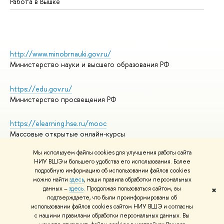
Работа в Вышке
http://www.minobrnauki.gov.ru/
Министерство науки и высшего образования РФ
https://edu.gov.ru/
Министерство просвещения РФ
https://elearning.hse.ru/mooc
Массовые открытые онлайн-курсы
Мы используем файлы cookies для улучшения работы сайта
НИУ ВШЭ и большего удобства его использования. Более
подробную информацию об использовании файлов cookies
© НИУ ВШЭ 1993–2026
Адреса и контакты
можно найти
здесь
, наши правила обработки персональных
Условия использования материалов
данных –
здесь
. Продолжая пользоваться сайтом, вы
✖
подтверждаете, что были проинформированы об
Политика конфиденциальности
использовании файлов cookies сайтом НИУ ВШЭ и согласны
Правила применения рекомендательных технологий в НИУ ВШЭ
с нашими правилами обработки персональных данных. Вы
Карта сайта