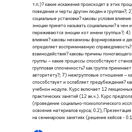
т.п.)? какие искажения происходят в этих про
поведения и черты другим людям и группам?; 
социальные установки? каковы условия влияния
эмоции принято называть социальными? в чем 
переживаются эмоции «от имени группы»?; 4) 
влияния? каковы механизмы формирования и де
определяет воспринимаемую справедливость? 
взаимодействия? каковы причины помогающего 
группы – какие процессы способствуют станов
групповая сплоченность? как группа принимае
авторитету?; 7) межгрупповые отношения – ка
способствует и ослабляет предубеждения? ка
учебном модуле. Курс включает 12 лекционных з
практических занятий (12 ак.ч.). Курс предп
(проведение социально-психологического иссле
освоения материалов курса; 0.2), Презентация
на семинарских занятиях (решение кейсов - 0.