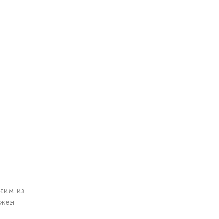
ним из
ожен