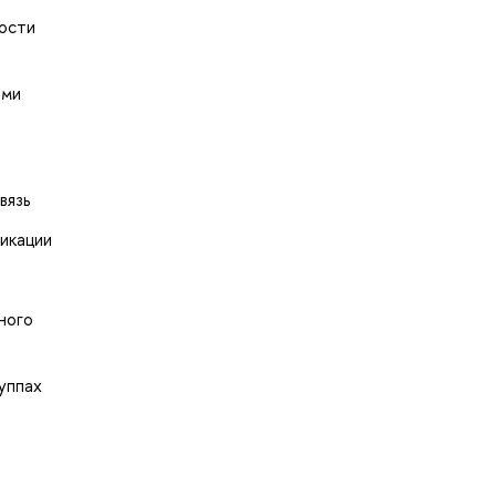
ности
ыми
вязь
икации
ного
уппах