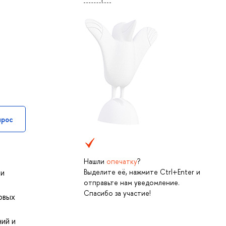
прос
Нашли
опечатку
?
Выделите её, нажмите Ctrl+Enter и
ти
отправьте нам уведомление.
Спасибо за участие!
овых
ний и