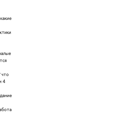
 какие
ктики
о
малые
тся
 что
и 4
адание
работа