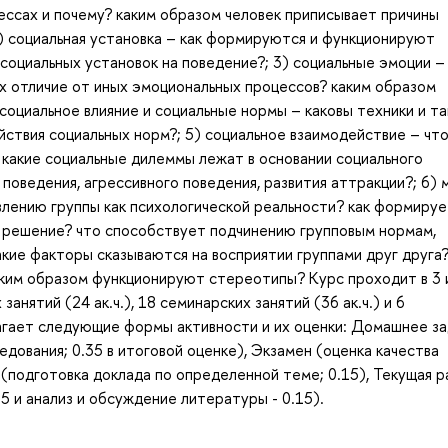
цессах и почему? каким образом человек приписывает причины
2) социальная установка – как формируются и функционируют
 социальных установок на поведение?; 3) социальные эмоции –
их отличие от иных эмоциональных процессов? каким образом
социальное влияние и социальные нормы – каковы техники и та
йствия социальных норм?; 5) социальное взаимодействие – чт
какие социальные дилеммы лежат в основании социального
поведения, агрессивного поведения, развития аттракции?; 6) 
лению группы как психологической реальности? как формируе
т решение? что способствует подчинению групповым нормам,
кие факторы сказываются на восприятии группами друг друга?
ким образом функционируют стереотипы? Курс проходит в 3 
анятий (24 ак.ч.), 18 семинарских занятий (36 ак.ч.) и 6
олагает следующие формы активности и их оценки: Домашнее з
дования; 0.35 в итоговой оценке), Экзамен (оценка качества
 (подготовка доклада по определенной теме; 0.15), Текущая 
15 и анализ и обсуждение литературы - 0.15).