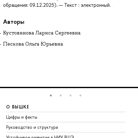
обращения: 09.12.2025). — Текст : электронный.
Авторы
Кустовинова Лариса Сергеевна
Пескова Ольга Юрьевна
О ВЫШКЕ
О
Цифры и факты
Ли
Руководство и структура
До
Устойчивое развитие в НИУ ВШЭ
Ол