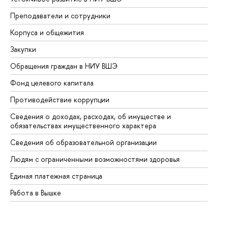
Преподаватели и сотрудники
Пр
Корпуса и общежития
Вы
Закупки
Пр
Обращения граждан в НИУ ВШЭ
Ас
Фонд целевого капитала
До
Противодействие коррупции
Це
Сведения о доходах, расходах, об имуществе и
Би
обязательствах имущественного характера
Об
Сведения об образовательной организации
Об
Людям с ограниченными возможностями здоровья
Единая платежная страница
Работа в Вышке