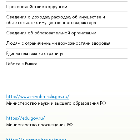
Противодействие коррупции
Це
Сведения о доходах, расходах, об имуществе и
Би
обязательствах имущественного характера
Об
Сведения об образовательной организации
Об
Людям с ограниченными возможностями здоровья
Единая платежная страница
Работа в Вышке
http://www.minobrnauki.gov.ru/
Министерство науки и высшего образования РФ
https://edu.gov.ru/
Министерство просвещения РФ
https://elearning.hse.ru/mooc