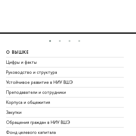
О ВЫШКЕ
О
Цифры и факты
Ли
Руководство и структура
До
Устойчивое развитие в НИУ ВШЭ
Ол
Преподаватели и сотрудники
Пр
Корпуса и общежития
Вы
Закупки
Пр
Обращения граждан в НИУ ВШЭ
Ас
Фонд целевого капитала
До