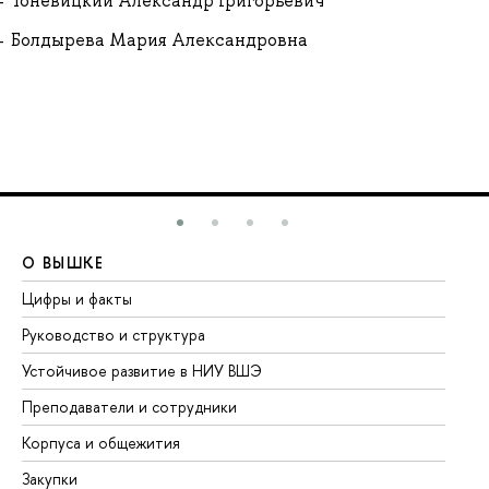
Тоневицкий Александр Григорьевич
Болдырева Мария Александровна
О ВЫШКЕ
О
Цифры и факты
Ли
Руководство и структура
До
Устойчивое развитие в НИУ ВШЭ
Ол
Преподаватели и сотрудники
Пр
Корпуса и общежития
Вы
Закупки
Пр