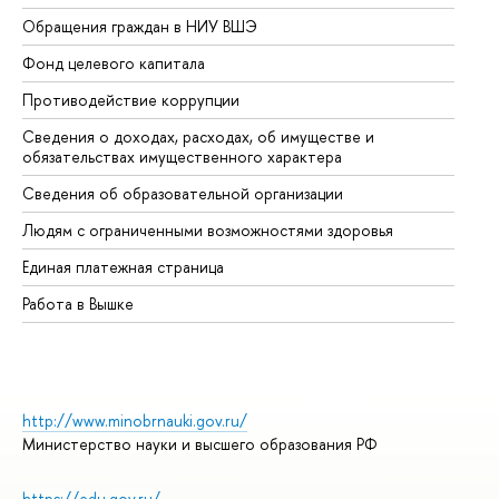
Обращения граждан в НИУ ВШЭ
Ас
Фонд целевого капитала
До
Противодействие коррупции
Це
Сведения о доходах, расходах, об имуществе и
Би
обязательствах имущественного характера
Об
Сведения об образовательной организации
Об
Людям с ограниченными возможностями здоровья
Единая платежная страница
Работа в Вышке
http://www.minobrnauki.gov.ru/
Министерство науки и высшего образования РФ
https://edu.gov.ru/