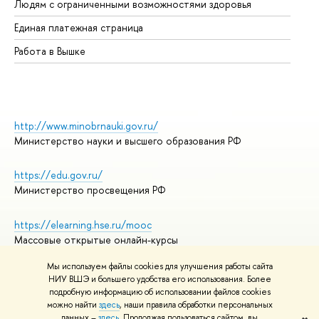
Людям с ограниченными возможностями здоровья
Единая платежная страница
Работа в Вышке
http://www.minobrnauki.gov.ru/
Министерство науки и высшего образования РФ
https://edu.gov.ru/
Министерство просвещения РФ
https://elearning.hse.ru/mooc
Массовые открытые онлайн-курсы
Мы используем файлы cookies для улучшения работы сайта
НИУ ВШЭ и большего удобства его использования. Более
подробную информацию об использовании файлов cookies
© НИУ ВШЭ 1993–2026
Адреса и контакты
можно найти
здесь
, наши правила обработки персональных
Условия использования материалов
данных –
здесь
. Продолжая пользоваться сайтом, вы