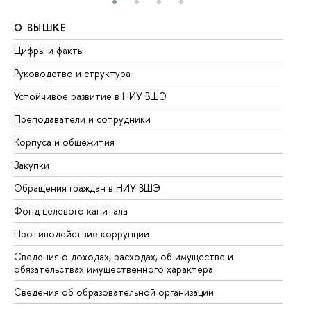
О ВЫШКЕ
О
Цифры и факты
Ли
Руководство и структура
До
Устойчивое развитие в НИУ ВШЭ
Ол
Преподаватели и сотрудники
Пр
Корпуса и общежития
Вы
Закупки
Пр
Обращения граждан в НИУ ВШЭ
Ас
Фонд целевого капитала
До
Противодействие коррупции
Це
Сведения о доходах, расходах, об имуществе и
Би
обязательствах имущественного характера
Об
Сведения об образовательной организации
Об