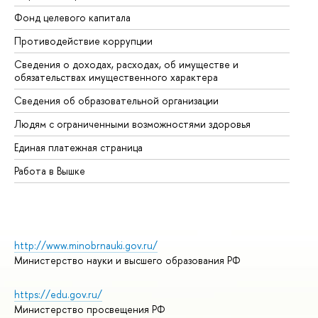
Фонд целевого капитала
До
Противодействие коррупции
Це
Сведения о доходах, расходах, об имуществе и
Би
обязательствах имущественного характера
Об
Сведения об образовательной организации
Об
Людям с ограниченными возможностями здоровья
Единая платежная страница
Работа в Вышке
http://www.minobrnauki.gov.ru/
Министерство науки и высшего образования РФ
https://edu.gov.ru/
Министерство просвещения РФ