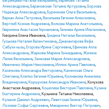
Багринцева Наталья Валерьевна
,
Баранова Татьяна
Александровна
,
Барановская Татьяна Артуровна
,
Борзова
Надежда Александровна
,
Буренкова Ольга Васильевна
,
Варкан Анна Петровна
,
Васильева Евгения Алексеевна
,
Вертлиб Ксения Андреевна
,
Волкова Марина Анатольевна
,
Гаврилина Анастасия Германовна
,
Галеева Арина Ильгамовна
,
Говорина Елена Ивановна
,
Гридина Наталья Васильевна
,
Гуськова Наталия Валентиновна
,
Джахангирова Вефа
Сабухи кызы
,
Егорова Ирина Сергеевна
,
Ефимова Алла
Александровна
,
Жаркова Марина Геннадьевна
,
Жилина
Лилия Васильевна
,
Замковая Мария Александровна
,
Иванченко Мария Николаевна
,
Иллюк Арина Павловна
,
Казачкова Александра Викторовна
,
Каменская Ольга
Олеговна
,
Клепко Евгения Юрьевна
,
Колмакова Анжелика
Владимировна
,
Коршунова Александра Ивановна
,
Кочухова
Анастасия Андреевна
,
Кошелева Виктория Павловна
,
Кузина
Екатерина Андреевна
,
Кузьмина Татьяна Николаевна
,
Кульков Даниил Андреевич
,
Левитская Галина Юрьевна
,
Лозовая Софья Сергеевна
,
Макаренко Виктор Петрович
,