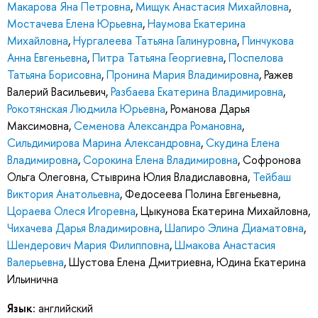
Макарова Яна Петровна
,
Мищук Анастасия Михайловна
,
Мостачева Елена Юрьевна
,
Наумова Екатерина
Михайловна
,
Нургалеева Татьяна Галинуровна
,
Пинчукова
Анна Евгеньевна
,
Питра Татьяна Георгиевна
,
Поспелова
Татьяна Борисовна
,
Пронина Мария Владимировна
,
Ражев
Валерий Васильевич
,
Разбаева Екатерина Владимировна
,
Рокотянская Людмила Юрьевна
,
Романова Дарья
Максимовна
,
Семенова Александра Романовна
,
Сильдимирова Марина Александровна
,
Скудина Елена
Владимировна
,
Сорокина Елена Владимировна
,
Софронова
Ольга Олеговна
,
Стыврина Юлия Владиславовна
,
Тейбаш
Виктория Анатольевна
,
Федосеева Полина Евгеньевна
,
Цораева Олеся Игоревна
,
Цыкунова Екатерина Михайловна
,
Чихачева Дарья Владимировна
,
Шапиро Элина Диаматовна
,
Шендерович Мария Филипповна
,
Шмакова Анастасия
Валерьевна
,
Шустова Елена Дмитриевна
,
Юдина Екатерина
Ильинична
Язык:
английский