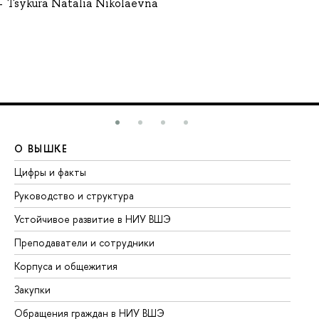
Tsykura Natalia Nikolaevna
О ВЫШКЕ
О
Цифры и факты
Ли
Руководство и структура
До
Устойчивое развитие в НИУ ВШЭ
Ол
Преподаватели и сотрудники
Пр
Корпуса и общежития
Вы
Закупки
Пр
Обращения граждан в НИУ ВШЭ
Ас