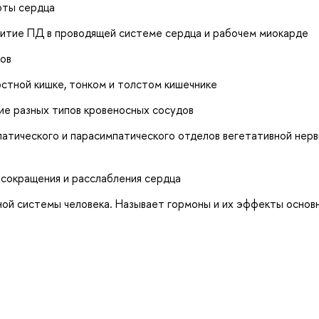
оты сердца
витие ПД в проводящей системе сердца и рабочем миокарде
дов
стной кишке, тонком и толстом кишечнике
ие разных типов кровеносных сосудов
патического и парасимпатического отделов вегетативной нер
 сокращения и расслабления сердца
ой системы человека. Называет гормоны и их эффекты основ