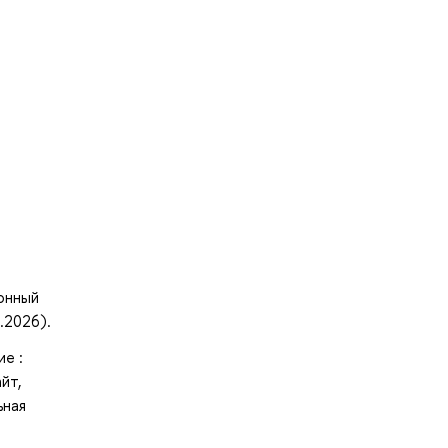
ронный
.2026).
ие :
йт,
ьная