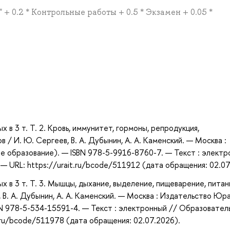
 + 0.2 * Контрольные работы + 0.5 * Экзамен + 0.05 *
а
 в 3 т. Т. 2. Кровь, иммунитет, гормоны, репродукция,
в / И. Ю. Сергеев, В. А. Дубынин, А. А. Каменский. — Москва :
е образование). — ISBN 978-5-9916-8760-7. — Текст : элект
 URL: https://urait.ru/bcode/511912 (дата обращения: 02.07
 в 3 т. Т. 3. Мышцы, дыхание, выделение, пищеварение, питан
, В. А. Дубынин, А. А. Каменский. — Москва : Издательство Юра
BN 978-5-534-15591-4. — Текст : электронный // Образовател
.ru/bcode/511978 (дата обращения: 02.07.2026).