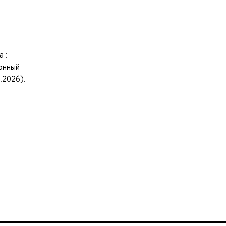
а :
ронный
.2026).