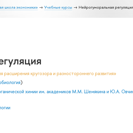
ая школа экономики»
Учебные курсы
Нейрогуморальная регуляци
егуляция
я расширения кругозора и разностороннего развития»
обиология
)
ганической химии им. академиков М.М. Шемякина и Ю.А. Овчи
логии