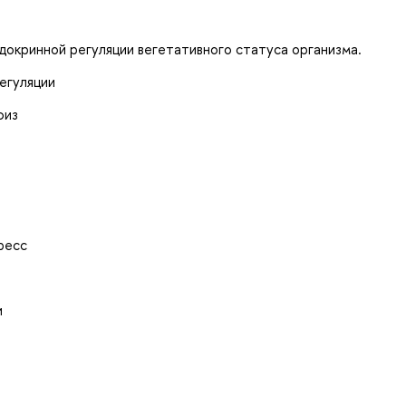
докринной регуляции вегетативного статуса организма.
егуляции
физ
ресс
и