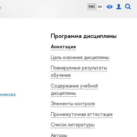
я
РУС
EN
Программа дисциплины
Аннотация
Цель освоения дисциплины
Планируемые результаты
обучения
Содержание учебной
дисциплины
нникова
Элементы контроля
Промежуточная аттестация
Список литературы
Авторы