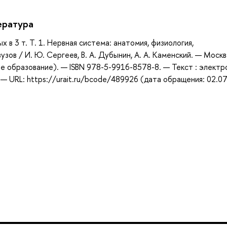
ература
 в 3 т. Т. 1. Нервная система: анатомия, физиология,
узов / И. Ю. Сергеев, В. А. Дубынин, А. А. Каменский. — Москв
е образование). — ISBN 978-5-9916-8578-8. — Текст : элект
 URL: https://urait.ru/bcode/489926 (дата обращения: 02.07