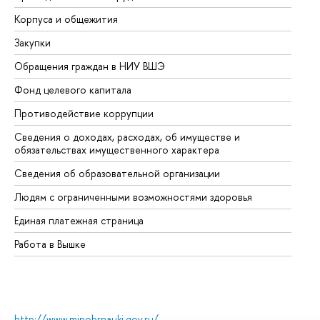
Корпуса и общежития
Вы
Закупки
Пр
Обращения граждан в НИУ ВШЭ
Ас
Фонд целевого капитала
До
Противодействие коррупции
Це
Сведения о доходах, расходах, об имуществе и
Би
обязательствах имущественного характера
Об
Сведения об образовательной организации
Об
Людям с ограниченными возможностями здоровья
Единая платежная страница
Работа в Вышке
http://www.minobrnauki.gov.ru/