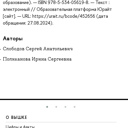
образование). — ISBN 978-5-534-05619-8. — Текст :
электронный // Образовательная платформа Юрайт
[сайт]. — URL: https://urait.ru/bcode/452656 (дата
обращения: 27.08.2024).
Авторы
Слободов Сергей Анатольевич
Поликанова Ирина Сергеевна
О ВЫШКЕ
О
Цифры и факты
Ли