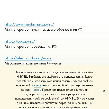
http://www.minobrnauki.gov.ru/
Министерство науки и высшего образования РФ
https://edu.gov.ru/
Министерство просвещения РФ
https://elearning.hse.ru/mooc
Массовые открытые онлайн-курсы
Мы используем файлы cookies для улучшения работы сайта
НИУ ВШЭ и большего удобства его использования. Более
подробную информацию об использовании файлов cookies
© НИУ ВШЭ 1993–2026
Адреса и контакты
можно найти
здесь
, наши правила обработки персональных
Условия использования материалов
данных –
здесь
. Продолжая пользоваться сайтом, вы
✖
подтверждаете, что были проинформированы об
Политика конфиденциальности
использовании файлов cookies сайтом НИУ ВШЭ и согласны
Правила применения рекомендательных технологий в НИУ ВШЭ
с нашими правилами обработки персональных данных. Вы
Карта сайта
можете отключить файлы cookies в настройках Вашего