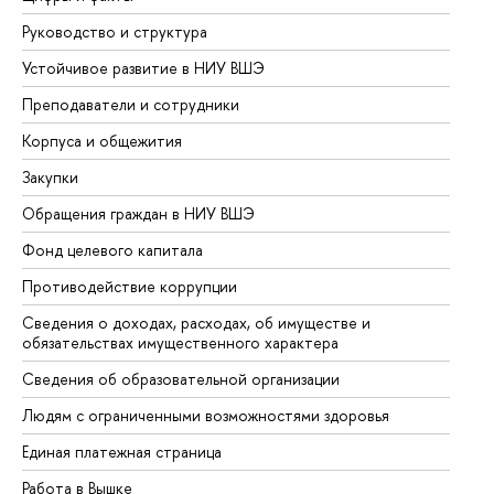
Руководство и структура
До
Устойчивое развитие в НИУ ВШЭ
Ол
Преподаватели и сотрудники
Пр
Корпуса и общежития
Вы
Закупки
Пр
Обращения граждан в НИУ ВШЭ
Ас
Фонд целевого капитала
До
Противодействие коррупции
Це
Сведения о доходах, расходах, об имуществе и
Би
обязательствах имущественного характера
Об
Сведения об образовательной организации
Об
Людям с ограниченными возможностями здоровья
Единая платежная страница
Работа в Вышке