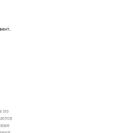
вент.
ы по
аются
вные
нных