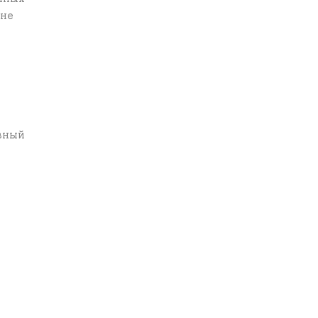
 не
вный