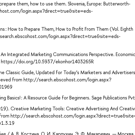
prepare them, how to use them. Slovenia, Europe: Butterworth-
ohost.com/login.aspx?direct=true&site=eds-
ans : How to Prepare Them, How to Profit From Them (Vol. Eighth
//search.ebscohost.com/login.aspx?direct=true&site=eds-
n: An Integrated Marketing Communications Perspective. Economi
9. https://doi.org/10.5937/ekonhor1403265R
The Classic Guide, Updated for Today’s Marketers and Advertisers
trieved from http://search.ebscohost.com/login.aspx?
01969
sing Basics! : A Resource Guide for Beginners. Sage Publications Pvt
19). Creative Marketing Tools: Creative Advertising And Creati
d from http://search.ebscohost.com/login.aspx?direct=true&sit
v1.3.19
ие / А. В. Костина, О. И. Карпухин, Э. Ф. Макаревич. — Москва 