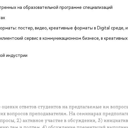
тренных на образовательной программе специализаций
тах
орматы: постер, видео, креативные форматы в Digital среде, и
клиентский сервис в коммуникационном бизнесе, в креативных
ной индустрии
е оценки ответов студентов на предлагаемые им вопрос
 их вопросов преподавателям. На семинарах предполаг
просы, 2) активное участие в обсуждении, 3) инициати
нию тем и подтем, 4) обсуждение презентаций выполне