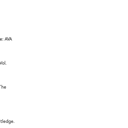
e: AVA
Vol.
 The
utledge.