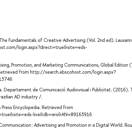
а
 The Fundamentals of Creative Advertising (Vol. 2nd ed). Lausann
host.com/login.aspx?direct=true&site=eds-
tising, Promotion, and Marketing Communications, Global Edition (
n. Retrieved from http://search.ebscohost.com/login.aspx?
613746
na. Departament de Comunicació Audiovisual i Publicitat. (2016).
azilian AD industry /.
m Press Encyclopedia. Retrieved from
ct=true&site=eds-live&db=ers&AN=89163916
ommunication : Advertising and Promotion in a Digital World. Ro