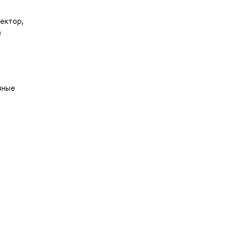
ектор,
)
вные