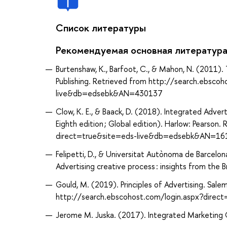
Список литературы
Рекомендуемая основная литератур
Burtenshaw, K., Barfoot, C., & Mahon, N. (2011).
Publishing. Retrieved from http://search.ebsco
live&db=edsebk&AN=430137
Clow, K. E., & Baack, D. (2018). Integrated Adver
Eighth edition ; Global edition). Harlow: Pearso
direct=true&site=eds-live&db=edsebk&AN=1
Felipetti, D., & Universitat Autònoma de Barcelo
Advertising creative process : insights from the Br
Gould, M. (2019). Principles of Advertising. Sale
http://search.ebscohost.com/login.aspx?dire
Jerome M. Juska. (2017). Integrated Marketing C