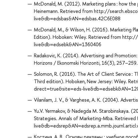
McDonald, M. (2012). Marketing plans : how the 
Heinemann. Retrieved from http://search.ebsc
live&db=edsbas&AN=edsbas.42C6E088
McDonald, M., & Wilson, H. (2016). Marketing Pl
Edition). Hoboken: Wiley. Retrieved from http:
live&db=edsebk&AN=1360406
Radakovic, K. (2014). Advertising and Promotio
Horizons / Ekonomski Horizonti, 16(3), 257–25
Solomon, R. (2016). The Art of Client Service : 
Third edition). Hoboken, New Jersey: Wiley. Re
direct=true&site=eds-live&db=edsebk&AN=12
Vilanilam, J. V., & Varghese, A. K. (2004). Adverti
Yu.V. Yermakov, & Nadegda M. Starobinskaya. (20
Strategies. Annals of Marketing-Mba. Retrieve
live&db=edsrep&AN=edsrep.a.mmb.journl.articl.
Костина, А. В., Основы рекламы : учебное пособ