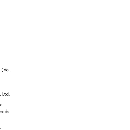
c
 (Vol.
. Ltd.
ve
e=eds-
: