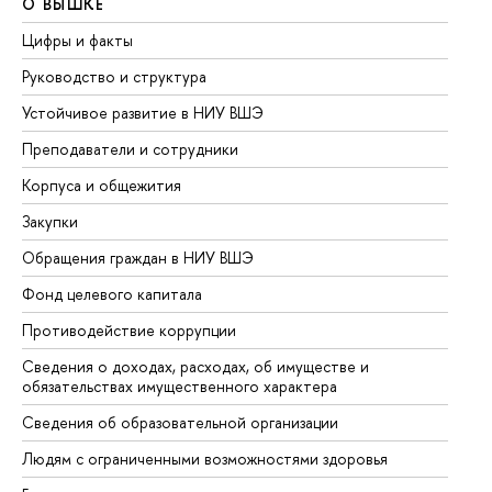
О ВЫШКЕ
О
Цифры и факты
Ли
Руководство и структура
До
Устойчивое развитие в НИУ ВШЭ
Ол
Преподаватели и сотрудники
Пр
Корпуса и общежития
Вы
Закупки
Пр
Обращения граждан в НИУ ВШЭ
Ас
Фонд целевого капитала
До
Противодействие коррупции
Це
Сведения о доходах, расходах, об имуществе и
Би
обязательствах имущественного характера
Об
Сведения об образовательной организации
Об
Людям с ограниченными возможностями здоровья