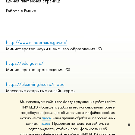
Единая платежная страница
Работа в Вышке
http://www.minobrnauki.gov.ru/
Министерство науки и высшего образования РФ
https://edu.gov.ru/
Министерство просвещения РФ
https://elearning.hse.ru/mooc
Массовые открытые онлайн-курсы
Мы используем файлы cookies для улучшения работы сайта
НИУ ВШЭ и большего удобства его использования. Более
подробную информацию об использовании файлов cookies
© НИУ ВШЭ 1993–2026
Адреса и контакты
можно найти
здесь
, наши правила обработки персональных
Условия использования материалов
данных –
здесь
. Продолжая пользоваться сайтом, вы
✖
подтверждаете, что были проинформированы об
Политика конфиденциальности
использовании файлов cookies сайтом НИУ ВШЭ и согласны