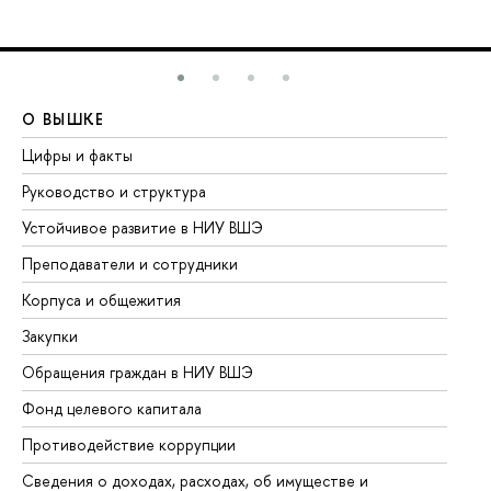
О ВЫШКЕ
О
Цифры и факты
Ли
Руководство и структура
До
Устойчивое развитие в НИУ ВШЭ
Ол
Преподаватели и сотрудники
Пр
Корпуса и общежития
Вы
Закупки
Пр
Обращения граждан в НИУ ВШЭ
Ас
Фонд целевого капитала
До
Противодействие коррупции
Це
Сведения о доходах, расходах, об имуществе и
Би