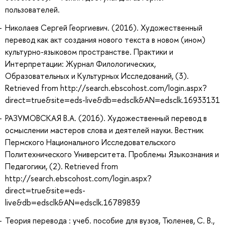
пользователей.
Николаев Сергей Георгиевич. (2016). Художественный
перевод как акт создания нового текста в новом (ином)
культурно-языковом пространстве. Практики и
Интерпретации: Журнал Филологических,
Образовательных и Культурных Исследований, (3).
Retrieved from http://search.ebscohost.com/login.aspx?
direct=true&site=eds-live&db=edsclk&AN=edsclk.16933131
РАЗУМОВСКАЯ В.А. (2016). Художественный перевод в
осмыслении мастеров слова и деятелей науки. Вестник
Пермского Национального Исследовательского
Политехнического Университета. Проблемы Языкознания и
Педагогики, (2). Retrieved from
http://search.ebscohost.com/login.aspx?
direct=true&site=eds-
live&db=edsclk&AN=edsclk.16789839
Теория перевода : учеб. пособие для вузов, Тюленев, С. В.,