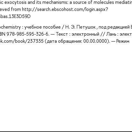
ptic exocytosis and its mechanisms: a source of molecules mediati
rieved from http://search.ebscohost.com/login.aspx?
sbas.13E3D59D
chemistry : учебное пособие / Н. Э. Петушок , под редакцией В
ISBN 978-985-595-326-6. — Текст : электронный // Лань : элек
ook.com/book/237335 (дата обращения: 00.00.0000). — Режим