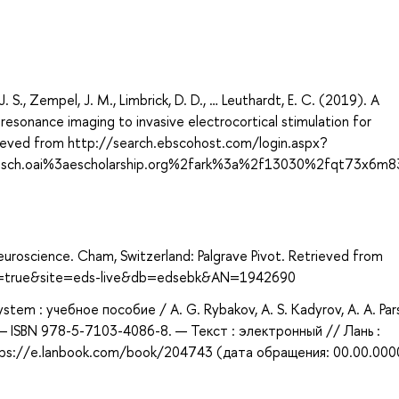
 J. S., Zempel, J. M., Limbrick, D. D., … Leuthardt, E. C. (2019). A
resonance imaging to invasive electrocortical stimulation for
trieved from http://search.ebscohost.com/login.aspx?
ssch.oai%3aescholarship.org%2fark%3a%2f13030%2fqt73x6m8
Neuroscience. Cham, Switzerland: Palgrave Pivot. Retrieved from
ect=true&site=eds-live&db=edsebk&AN=1942690
stem : учебное пособие / A. G. Rybakov, A. S. Kadyrov, A. A. Par
 — ISBN 978-5-7103-4086-8. — Текст : электронный // Лань :
ps://e.lanbook.com/book/204743 (дата обращения: 00.00.000