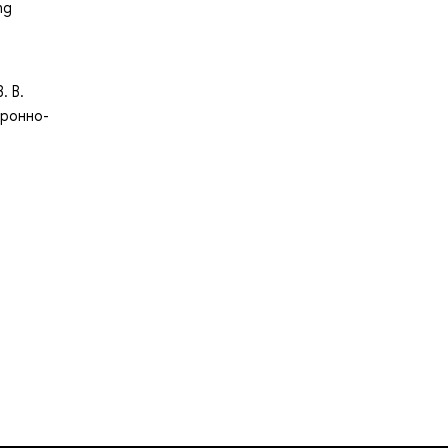
ng
. В.
тронно-