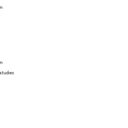
em
em
 studies