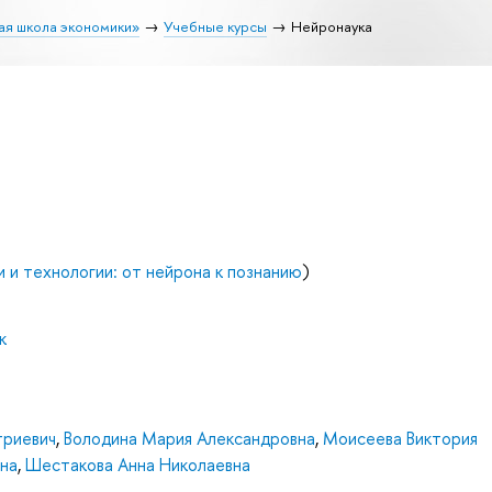
ая школа экономики»
Учебные курсы
Нейронаука
и и технологии: от нейрона к познанию
)
к
триевич
,
Володина Мария Александровна
,
Моисеева Виктория
на
,
Шестакова Анна Николаевна