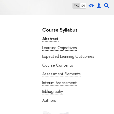
РУС
EN
Course Syllabus
Abstract
Learning Objectives
Expected Learning Outcomes
Course Contents
Assessment Elements
Interim Assessment
Bibliography
Authors