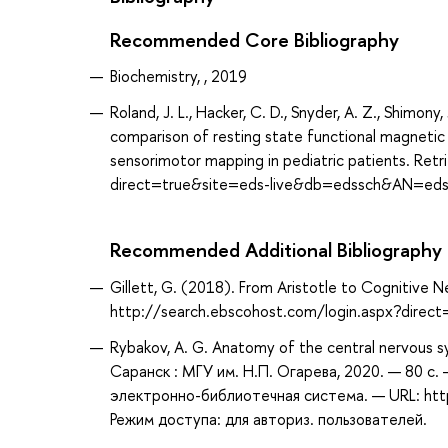
Recommended Core Bibliography
Biochemistry, , 2019
Roland, J. L., Hacker, C. D., Snyder, A. Z., Shimony,
comparison of resting state functional magnetic 
sensorimotor mapping in pediatric patients. Re
direct=true&site=eds-live&db=edssch&AN=ed
Recommended Additional Bibliography
Gillett, G. (2018). From Aristotle to Cognitive 
http://search.ebscohost.com/login.aspx?dir
Rybakov, A. G. Anatomy of the central nervous sy
Саранск : МГУ им. Н.П. Огарева, 2020. — 80 с.
электронно-библиотечная система. — URL: htt
Режим доступа: для авториз. пользователей.