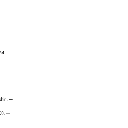
34
shin. —
0). —