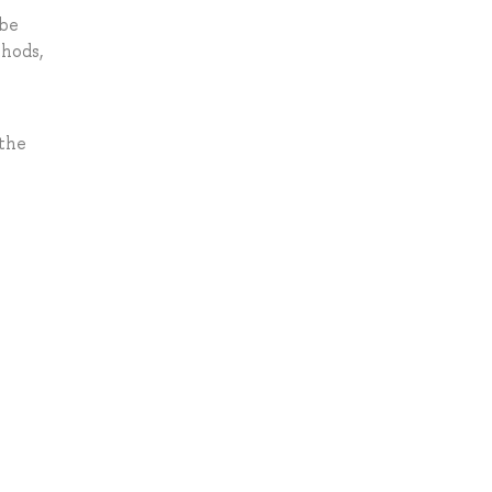
 be
thods,
 the