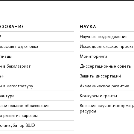
АЗОВАНИЕ
НАУКА
й
Научные подразделения
зовская подготовка
Исследовательские проек
пиады
Мониторинги
м в бакалавриат
Диссертационные советы
а+
Защиты диссертаций
м в магистратуру
Академическое развитие
рантура
Конкурсы и гранты
лнительное образование
Внешние научно-информац
ресурсы
р развития карьеры
ес-инкубатор ВШЭ