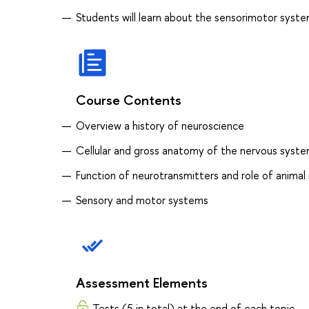
Students will learn about the sensorimotor syst
Course Contents
Overview a history of neuroscience
Cellular and gross anatomy of the nervous syst
Function of neurotransmitters and role of animal
Sensory and motor systems
Assessment Elements
Tests (5 in total) at the end of each topic