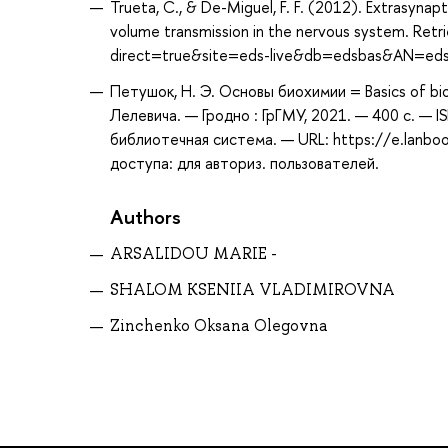
Trueta, C., & De-Miguel, F. F. (2012). Extrasyna
volume transmission in the nervous system. Ret
direct=true&site=eds-live&db=edsbas&AN=ed
Петушок, Н. Э. Основы биохимии = Basics of bio
Лелевича. — Гродно : ГрГМУ, 2021. — 400 с. — 
библиотечная система. — URL: https://e.lanb
доступа: для авториз. пользователей.
Authors
ARSALIDOU MARIE -
SHALOM KSENIIA VLADIMIROVNA
Zinchenko Oksana Olegovna