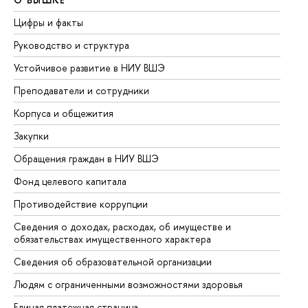
Цифры и факты
Ли
Руководство и структура
До
Устойчивое развитие в НИУ ВШЭ
Ол
Преподаватели и сотрудники
Пр
Корпуса и общежития
Вы
Закупки
Пр
Обращения граждан в НИУ ВШЭ
Ас
Фонд целевого капитала
До
Противодействие коррупции
Це
Сведения о доходах, расходах, об имуществе и
Би
обязательствах имущественного характера
Об
Сведения об образовательной организации
Об
Людям с ограниченными возможностями здоровья
Единая платежная страница