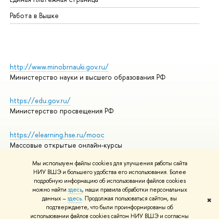
Работа в Вышке
http://www.minobrnauki.gov.ru/
Министерство науки и высшего образования РФ
https://edu.gov.ru/
Министерство просвещения РФ
https://elearning.hse.ru/mooc
Массовые открытые онлайн-курсы
Мы используем файлы cookies для улучшения работы сайта
НИУ ВШЭ и большего удобства его использования. Более
подробную информацию об использовании файлов cookies
© НИУ ВШЭ 1993–2026
Адреса и контакты
можно найти
здесь
, наши правила обработки персональных
Условия использования материалов
данных –
здесь
. Продолжая пользоваться сайтом, вы
✖
подтверждаете, что были проинформированы об
Политика конфиденциальности
использовании файлов cookies сайтом НИУ ВШЭ и согласны