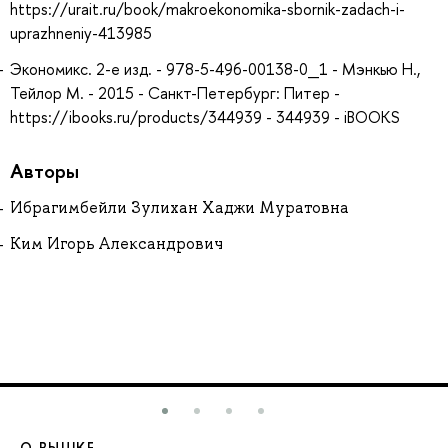
https://urait.ru/book/makroekonomika-sbornik-zadach-i-
uprazhneniy-413985
Экономикс. 2-е изд. - 978-5-496-00138-0_1 - Мэнкью Н.,
Тейлор М. - 2015 - Санкт-Петербург: Питер -
https://ibooks.ru/products/344939 - 344939 - iBOOKS
Авторы
Ибрагимбейли Зулихан Хаджи Муратовна
Ким Игорь Александрович
О ВЫШКЕ
О