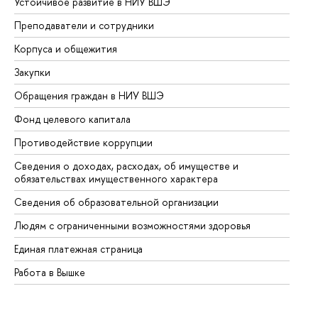
Устойчивое развитие в НИУ ВШЭ
Ол
Преподаватели и сотрудники
Пр
Корпуса и общежития
Вы
Закупки
Пр
Обращения граждан в НИУ ВШЭ
Ас
Фонд целевого капитала
До
Противодействие коррупции
Це
Сведения о доходах, расходах, об имуществе и
Би
обязательствах имущественного характера
Об
Сведения об образовательной организации
Об
Людям с ограниченными возможностями здоровья
Единая платежная страница
Работа в Вышке