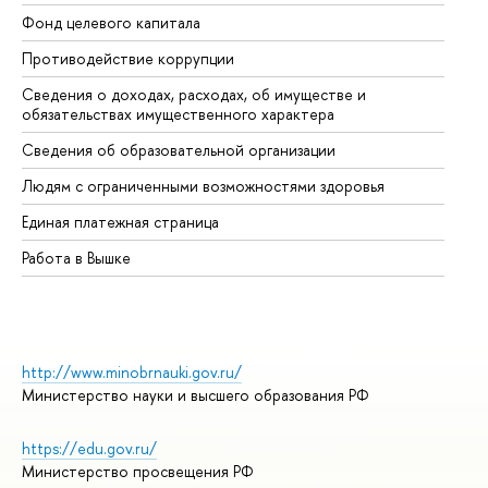
Фонд целевого капитала
До
Противодействие коррупции
Це
Сведения о доходах, расходах, об имуществе и
Би
обязательствах имущественного характера
Об
Сведения об образовательной организации
Об
Людям с ограниченными возможностями здоровья
Единая платежная страница
Работа в Вышке
http://www.minobrnauki.gov.ru/
Министерство науки и высшего образования РФ
https://edu.gov.ru/
Министерство просвещения РФ