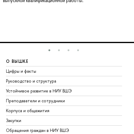
выпускной квалификационной работы.
О ВЫШКЕ
О
Цифры и факты
Ли
Руководство и структура
До
Устойчивое развитие в НИУ ВШЭ
Ол
Преподаватели и сотрудники
Пр
Корпуса и общежития
Вы
Закупки
Пр
Обращения граждан в НИУ ВШЭ
Ас