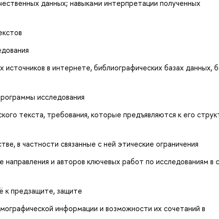
ачественных данных; навыками интерпретации полученных
екстов
едования
х источников в интернете, библиографических базах данных, б
 программы исследования
кого текста, требования, которые предъявляются к его струк
тве, в частности связанные с ней этические ограничения
е направления и авторов ключевых работ по исследованиям в 
ё к предзащите, защите
емографической информации и возможности их сочетаний в