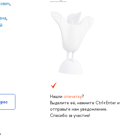
ович
,
вна
,
й
Нашли
опечатку
?
прос
Выделите её, нажмите Ctrl+Enter и
отправьте нам уведомление.
Спасибо за участие!
ы