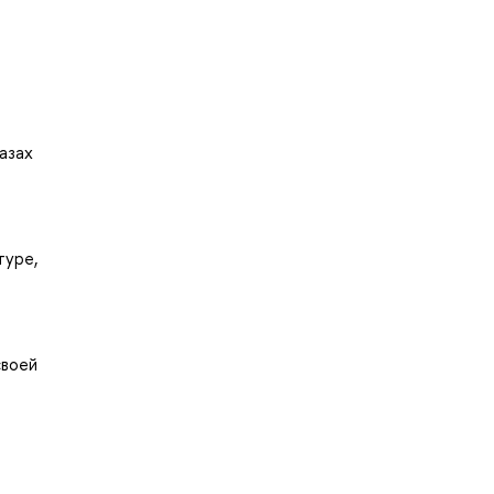
азах
туре,
своей