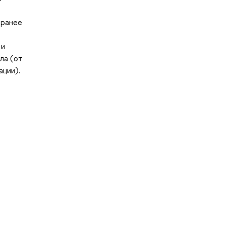
 ранее
 и
ла (от
ации).