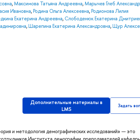
совна
,
Максимова Татьяна Андреевна
,
Марычев Глеб Александр
асия Ивановна
,
Родина Ольга Алексеевна
,
Родионова Лилия
дкина Екатерина Андреевна
,
Слободенюк Екатерина Дмитрие
ладимировна
,
Шарепина Екатерина Александровна
,
Щур Алексе
Дополнительные материалы в
Задать во
LMS
ория и методология демографических исследований» — это
 сотрудников Института демографии, преподавателей кафедр