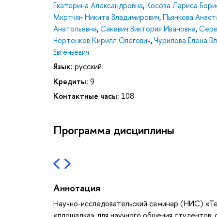
Екатерина Александровна
,
Косова Лариса Бори
Мкртчян Никита Владимирович
,
Пьянкова Анаст
Анатольевна
,
Сакевич Виктория Ивановна
,
Сере
Чертенков Кирилл Олегович
,
Чурилова Елена В
Евгеньевич
Язык:
русский
Кредиты:
9
Контактные часы:
108
Программа дисциплины
Аннотация
Научно-исследовательский семинар (НИС) «Те
«площадка» для научного общения студентов,