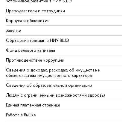
Устойчивое развитие в НИУ ВШЭ
Ол
Преподаватели и сотрудники
Пр
Корпуса и общежития
Вы
Закупки
Пр
Обращения граждан в НИУ ВШЭ
Ас
Фонд целевого капитала
До
Противодействие коррупции
Це
Сведения о доходах, расходах, об имуществе и
Би
обязательствах имущественного характера
Об
Сведения об образовательной организации
Об
Людям с ограниченными возможностями здоровья
Единая платежная страница
Работа в Вышке