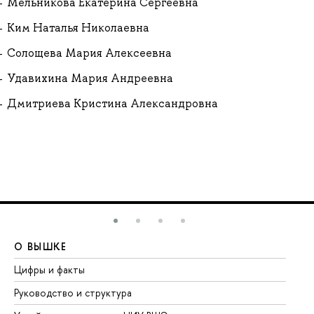
Мельникова Екатерина Сергеевна
Ким Наталья Николаевна
Солощева Мария Алексеевна
Удавихина Мария Андреевна
Дмитриева Кристина Александровна
О ВЫШКЕ
О
Цифры и факты
Ли
Руководство и структура
До