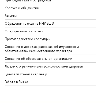
Преподаватели и сотрудники
Пр
Корпуса и общежития
Вы
Закупки
Пр
Обращения граждан в НИУ ВШЭ
Ас
Фонд целевого капитала
До
Противодействие коррупции
Це
Сведения о доходах, расходах, об имуществе и
Би
обязательствах имущественного характера
Об
Сведения об образовательной организации
Об
Людям с ограниченными возможностями здоровья
Единая платежная страница
Работа в Вышке