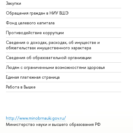
Закупки
Пр
Обращения граждан в НИУ ВШЭ
Ас
Фонд целевого капитала
До
Противодействие коррупции
Це
Сведения о доходах, расходах, об имуществе и
Би
обязательствах имущественного характера
Об
Сведения об образовательной организации
Об
Людям с ограниченными возможностями здоровья
Единая платежная страница
Работа в Вышке
http://www.minobrnauki.gov.ru/
Министерство науки и высшего образования РФ