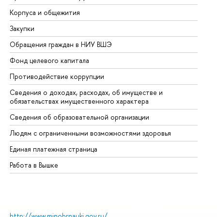
Корпуса и общежития
Вы
Закупки
Пр
Обращения граждан в НИУ ВШЭ
Ас
Фонд целевого капитала
До
Противодействие коррупции
Це
Сведения о доходах, расходах, об имуществе и
Би
обязательствах имущественного характера
Об
Сведения об образовательной организации
Об
Людям с ограниченными возможностями здоровья
Единая платежная страница
Работа в Вышке
http://www.minobrnauki.gov.ru/