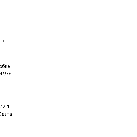
-5-
собие
N 978-
32-1.
 (дата