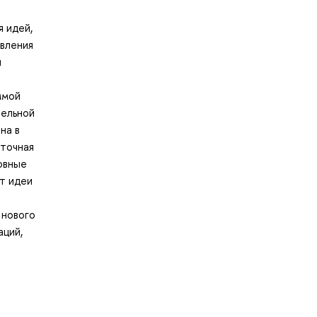
я идей,
авления
я
ммой
тельной
на в
еточная
новные
т идеи
 нового
аций,