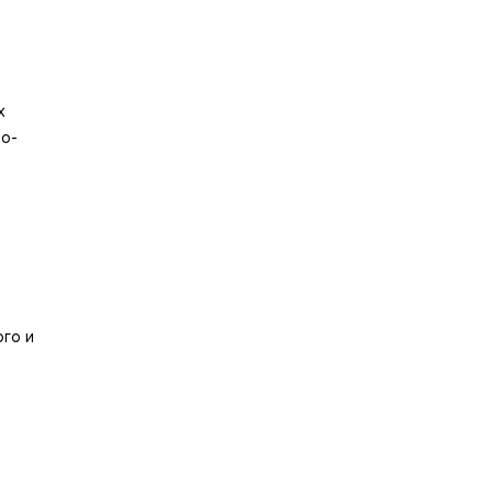
х
но-
го и