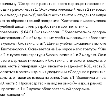
исциплину “Создание и развитие нового фармацевтического и
да на рынок (часть 1. Экономика инноваций, часть 2 генераци
о и вывод на рынок)”, учебных ассистентов и студентов напр
хся по образовательной программе “Клеточная и молекулярна
учебной дисциплины разработана в соответствии с:
равлению 19.04.01 Биотехнология; Образовательной програ
 биотехнология” и объединенным учебным планом по образова
екулярная биотехнология”. Данная учебная дисциплина включе
1 Биотехнология. Осваивается на 1-м курсе магистратуры “Кл
 на 2-м курсе магистратуры Биоэкономика в 1 и 2 модулях. Ос
ового фармацевтического и биотехнологического продукта: о
ций, часть 2 генерация идей, инсайт-менеджмент, R&D, часть 3.
зоваться в рамках изучения дисциплины «Создание и развитие
укта: от идеи до вывода на рынок (часть 1. Экономика иннов
D, часть 3. Производство и вывод на рынок)» и др., в рамках
 практик на 1 и 2 курсах образовательной программы
биотехнология”.