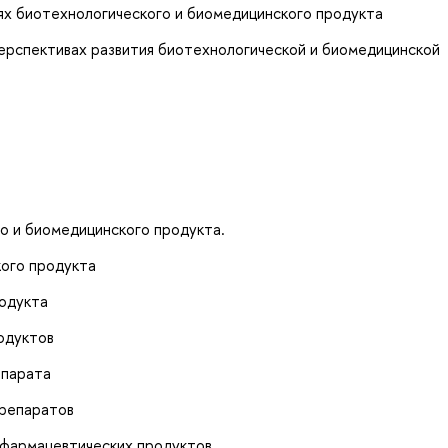
х биотехнологического и биомедицинского продукта
ерспективах развития биотехнологической и биомедицинской
о и биомедицинского продукта.
кого продукта
одукта
одуктов
епарата
препаратов
офармацевтических продуктов