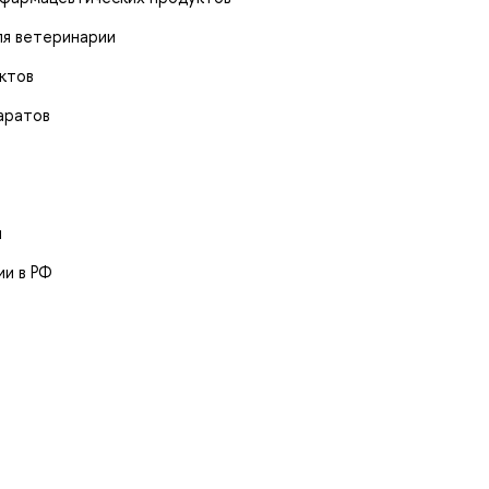
ля ветеринарии
ктов
аратов
ы
ии в РФ