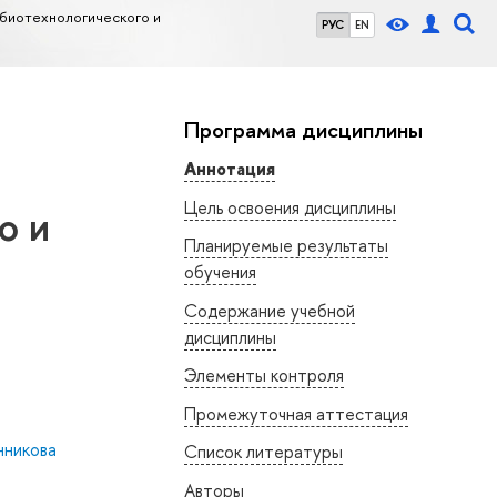
 биотехнологического и
РУС
EN
Программа дисциплины
Аннотация
Цель освоения дисциплины
о и
Планируемые результаты
обучения
Содержание учебной
дисциплины
Элементы контроля
Промежуточная аттестация
нникова
Список литературы
Авторы