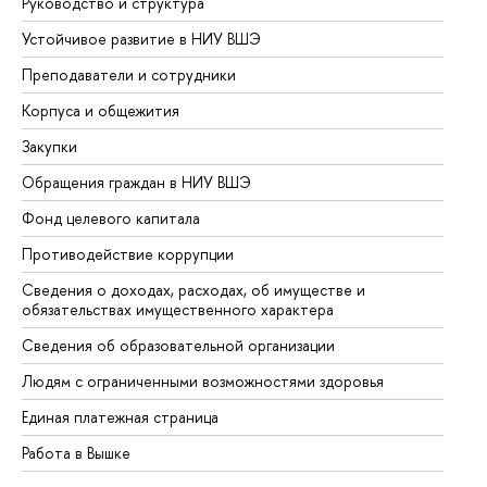
Руководство и структура
До
Устойчивое развитие в НИУ ВШЭ
Ол
Преподаватели и сотрудники
Пр
Корпуса и общежития
Вы
Закупки
Пр
Обращения граждан в НИУ ВШЭ
Ас
Фонд целевого капитала
До
Противодействие коррупции
Це
Сведения о доходах, расходах, об имуществе и
Би
обязательствах имущественного характера
Об
Сведения об образовательной организации
Об
Людям с ограниченными возможностями здоровья
Единая платежная страница
Работа в Вышке