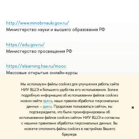
http://www.minobrnauki.gov.ru/
Министерство науки и высшего образования РФ
https://edu.gov.ru/
Министерство просвещения РФ
https://elearning.hse.ru/mooc
Массовые открытые онлайн-курсы
Мы используем файлы cookies для улучшения работы сайта
НИУ ВШЭ и большего удобства его использования. Более
подробную информацию об использовании файлов cookies
© НИУ ВШЭ 1993–2026
Адреса и контакты
можно найти
здесь
, наши правила обработки персональных
Условия использования материалов
данных –
здесь
. Продолжая пользоваться сайтом, вы
✖
подтверждаете, что были проинформированы об
Политика конфиденциальности
использовании файлов cookies сайтом НИУ ВШЭ и согласны
Правила применения рекомендательных технологий в НИУ ВШЭ
с нашими правилами обработки персональных данных. Вы
Карта сайта
можете отключить файлы cookies в настройках Вашего
браузера.
Редактору