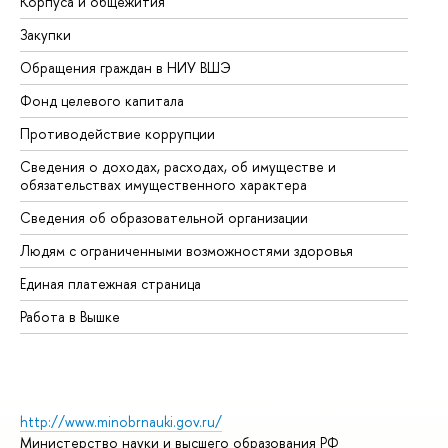
Корпуса и общежития
Вы
Закупки
Пр
Обращения граждан в НИУ ВШЭ
Ас
Фонд целевого капитала
До
Противодействие коррупции
Це
Сведения о доходах, расходах, об имуществе и
Би
обязательствах имущественного характера
Об
Сведения об образовательной организации
Об
Людям с ограниченными возможностями здоровья
Единая платежная страница
Работа в Вышке
http://www.minobrnauki.gov.ru/
Министерство науки и высшего образования РФ