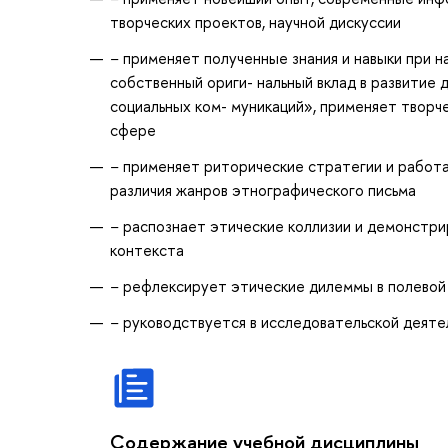
творческих проектов, научной дискуссии
− применяет полученные знания и навыки при н
собственный ориги- нальный вклад в развити
социальных ком- муникаций», применяет творч
сфере
− применяет риторические стратегии и работае
различия жанров этнографического письма
− распознает этические коллизии и демонстри
контекста
− рефлексирует этические дилеммы в полевой 
− руководствуется в исследовательской деят
Содержание учебной дисциплины