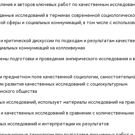
ления и авторов ключевых работ по качественным исследова
анные исследований в терминах современной социологическо
й сферы и социальных коммуникаций, в том числе с использо
и критической дискуссии по подходам и результатам качеств
циальных коммуникаций на коллоквиумах
емы подготовки и проведения эмпирического исследования и 
и предметном поле качественной социологии, самостоятельн
и развития качественных исследований с социокультурным
данского общества
х исследований, использует материалы исследований на пра
и качественных исследований в сравнении с количественными
ых исследований и интерпретации их результатов
формационные технологии при подготовке письменных работ и