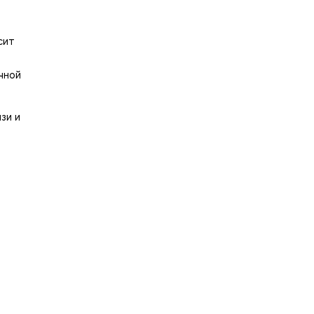
сит
ной
зи и