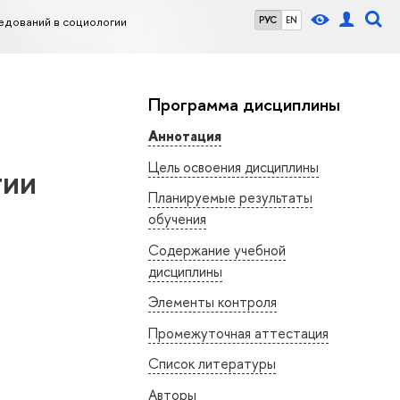
едований в социологии
РУС
EN
Программа дисциплины
Аннотация
Цель освоения дисциплины
гии
Планируемые результаты
обучения
Содержание учебной
дисциплины
Элементы контроля
Промежуточная аттестация
Список литературы
Авторы