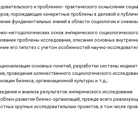
довательского и проблемно- практического осмысления соци
торов, порождающих конкретные проблемы в деловой и публич
ения фундаментальных знаний в области социологии и смежны
ико-методологических основ эмпирического социологическог
снование проблемы исследования, описание основных внутренни
ение его гипотез с учетом особенностей научно-исследовате
ционализации основных понятий, разработки системы индикат
я, проведения количественного социологического исследован
зации бизнеса, организационной культуры и т.д.;
ведения и анализа результатов эмпирического исследования
роблем развития бизнес-организаций, прежде всего реализую
стных крупных исследовательских проектов, в том числе про