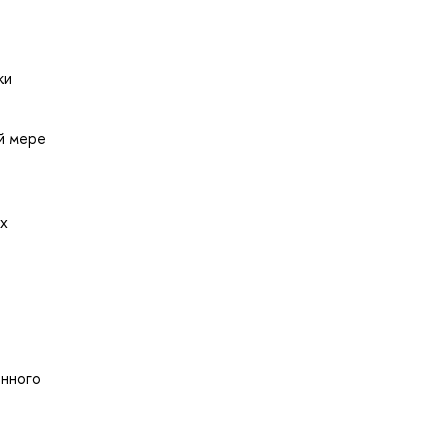
ки
̆ мере
их
онного