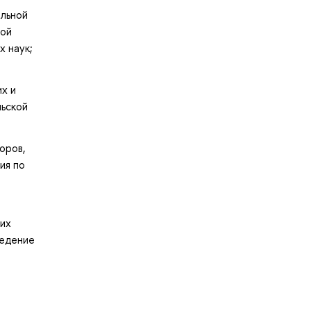
альной
ной
х наук;
о
х и
льской
оров,
ия по
щих
ведение