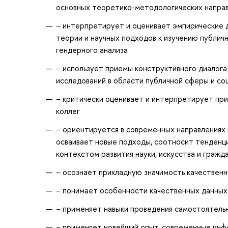
основных теоретико-методологических направ
− интерпретирует и оценивает эмпирические д
теории и научных подходов к изучению публично
гендерного анализа
− использует приемы конструктивного диалога 
исследований в области публичной сферы и со
− критически оценивает и интерпретирует при
коллег
− ориентируется в современных направлениях 
осваивает новые подходы, соотносит тенденци
контекстом развития науки, искусства и граж
− осознает прикладную значимость качественны
− понимает особенности качественных данных 
− применяет навыки проведения самостоятельн
− применяет новейший опыт, современные ин