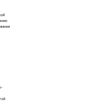
ой
анию
ования
̆
о-
той