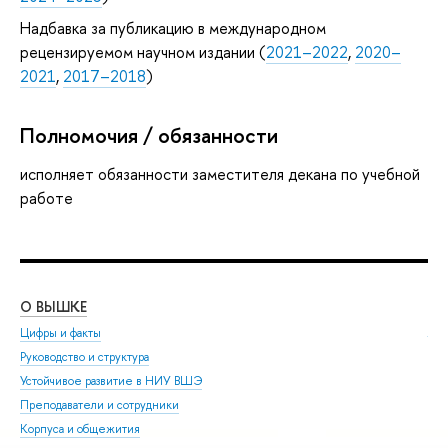
Надбавка за публикацию в международном
рецензируемом научном издании (
2021–2022
,
2020–
2021
,
2017–2018
)
Полномочия / обязанности
исполняет обязанности заместителя декана по учебной
работе
О ВЫШКЕ
ОБ
Цифры и факты
Ли
Руководство и структура
Дов
Устойчивое развитие в НИУ ВШЭ
Ол
Преподаватели и сотрудники
При
Корпуса и общежития
Вы