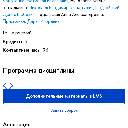
Кононенко Ростислав Вадимович
,
Николаева Ульяна
Геннадьевна
,
Николаев Владимир Геннадьевич
,
Подвойский
Денис Глебович
,
Подольская Анна Александровна
,
Присяжнюк Дарья Игоревна
Язык:
русский
Кредиты:
5
Контактные часы:
76
Программа дисциплины
Дополнительные материалы в LMS
Задать вопрос
Аннотация