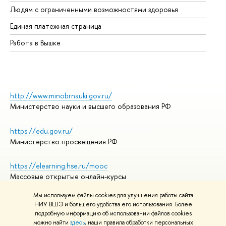
Об
Людям с ограниченными возможностями здоровья
Единая платежная страница
Работа в Вышке
http://www.minobrnauki.gov.ru/
Министерство науки и высшего образования РФ
https://edu.gov.ru/
Министерство просвещения РФ
https://elearning.hse.ru/mooc
Массовые открытые онлайн-курсы
Мы используем файлы cookies для улучшения работы сайта
НИУ ВШЭ и большего удобства его использования. Более
подробную информацию об использовании файлов cookies
© НИУ ВШЭ 1993–2026
Адреса и контакты
можно найти
здесь
, наши правила обработки персональных