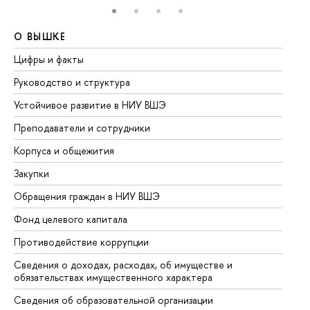
О ВЫШКЕ
О
Цифры и факты
Ли
Руководство и структура
До
Устойчивое развитие в НИУ ВШЭ
Ол
Преподаватели и сотрудники
Пр
Корпуса и общежития
Вы
Закупки
Пр
Обращения граждан в НИУ ВШЭ
Ас
Фонд целевого капитала
До
Противодействие коррупции
Це
Сведения о доходах, расходах, об имуществе и
Би
обязательствах имущественного характера
Об
Сведения об образовательной организации