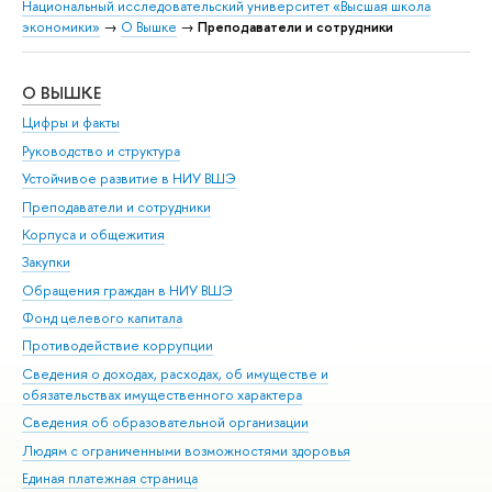
Национальный исследовательский университет «Высшая школа
экономики»
→
О Вышке
→
Преподаватели и сотрудники
О ВЫШКЕ
ОБ
Цифры и факты
Ли
Руководство и структура
Дов
Устойчивое развитие в НИУ ВШЭ
Ол
Преподаватели и сотрудники
При
Корпуса и общежития
Вы
Закупки
При
Обращения граждан в НИУ ВШЭ
Ас
Фонд целевого капитала
До
Противодействие коррупции
Цен
Сведения о доходах, расходах, об имуществе и
Би
обязательствах имущественного характера
Об
Сведения об образовательной организации
Обр
Людям с ограниченными возможностями здоровья
Единая платежная страница