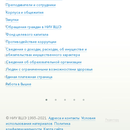
С
Преподаватели и сотрудники
При
Т
Корпуса и общежития
Вы
У
Закупки
При
Ф
Обращения граждан в НИУ ВШЭ
Ас
Х
Фонд целевого капитала
До
Ц
Противодействие коррупции
Цен
Ч
Сведения о доходах, расходах, об имуществе и
Би
обязательствах имущественного характера
Ш
Об
Сведения об образовательной организации
Щ
Обр
Людям с ограниченными возможностями здоровья
Э
Единая платежная страница
Ю
Работа в Вышке
Я
© НИУ ВШЭ 1993–2021
Адреса и контакты
Условия
Редактору
использования материалов
Политика
конфиденциальности
Карта сайта