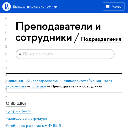
Высшая школа экономики
Меню
А
Преподаватели и
Б
сотрудники
В
Подразделения
Г
Д
Е
Ж
З
И
Национальный исследовательский университет «Высшая школа
К
экономики»
→
О Вышке
→
Преподаватели и сотрудники
Л
М
О ВЫШКЕ
ОБ
Н
Цифры и факты
Ли
О
Руководство и структура
Дов
П
Устойчивое развитие в НИУ ВШЭ
Ол
Р