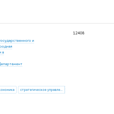
12408
государственного и
родная
 в
епартамент
кономика
стратегическое управление