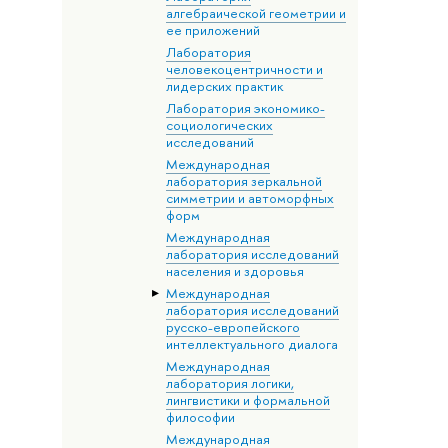
алгебраической геометрии и
ее приложений
Лаборатория
человекоцентричности и
лидерских практик
Лаборатория экономико-
социологических
исследований
Международная
лаборатория зеркальной
симметрии и автоморфных
форм
Международная
лаборатория исследований
населения и здоровья
Международная
лаборатория исследований
русско-европейского
интеллектуального диалога
Международная
лаборатория логики,
лингвистики и формальной
философии
Международная