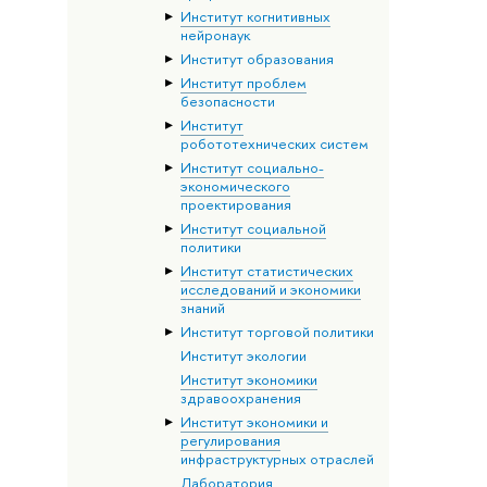
Институт когнитивных
нейронаук
Институт образования
Институт проблем
безопасности
Институт
робототехнических систем
Институт социально-
экономического
проектирования
Институт социальной
политики
Институт статистических
исследований и экономики
знаний
Институт торговой политики
Институт экологии
Институт экономики
здравоохранения
Институт экономики и
регулирования
инфраструктурных отраслей
Лаборатория