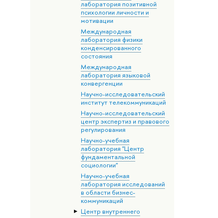
лаборатория позитивной
психологии личности и
мотивации
Международная
лаборатория физики
конденсированного
состояния
Международная
лаборатория языковой
конвергенции
Научно-исследовательский
институт телекоммуникаций
Научно-исследовательский
центр экспертиз и правового
регулирования
Научно-учебная
лаборатория "Центр
фундаментальной
социологии"
Научно-учебная
лаборатория исследований
в области бизнес-
коммуникаций
Центр внутреннего