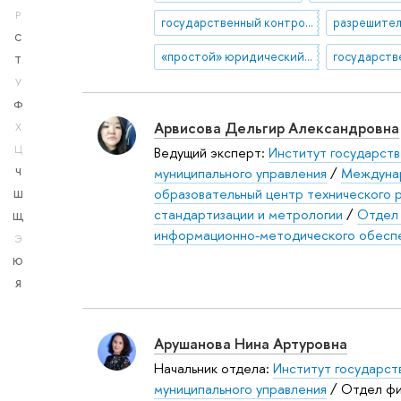
Р
государственный контроль (надзор)
С
«простой» юридический язык
государств
Т
У
Ф
Арвисова Дельгир Александровна
Х
Ведущий эксперт:
Институт государств
Ц
муниципального управления
/
Междунар
Ч
образовательный центр технического р
Ш
стандартизации и метрологии
/
Отдел 
Щ
информационно-методического обесп
Э
Ю
Я
Арушанова Нина Артуровна
Начальник отдела:
Институт государст
муниципального управления
/ Отдел фи