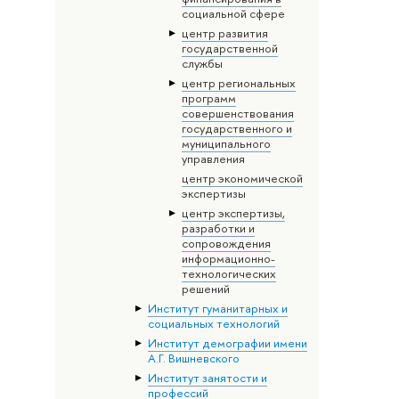
социальной сфере
центр развития
государственной
службы
центр региональных
программ
совершенствования
государственного и
муниципального
управления
центр экономической
экспертизы
центр экспертизы,
разработки и
сопровождения
информационно-
технологических
решений
Институт гуманитарных и
социальных технологий
Институт демографии имени
А.Г. Вишневского
Институт занятости и
профессий