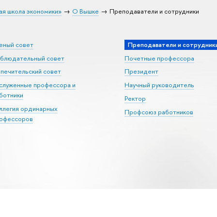
ая школа экономики»
О Вышке
Преподаватели и сотрудники
еный совет
Преподаватели и сотрудник
блюдательный совет
Почетные профессора
печительский совет
Президент
служенные профессора и
Научный руководитель
ботники
Ректор
ллегия ординарных
Профсоюз работников
офессоров