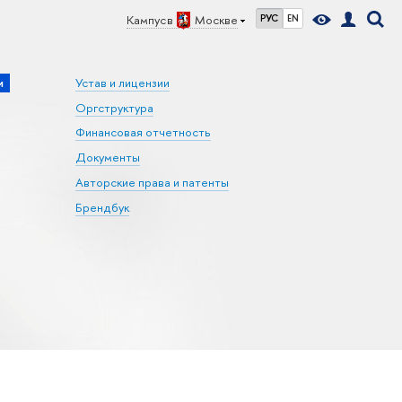
Кампус в
Москве
РУС
EN
и
Устав и лицензии
Оргструктура
Финансовая отчетность
Документы
Авторские права и патенты
Брендбук