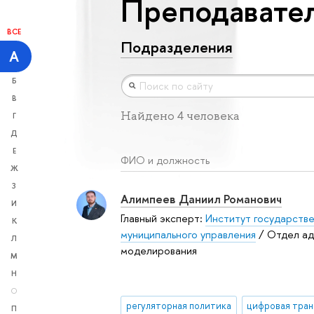
Преподавател
ВСЕ
Подразделения
А
Б
В
Найдено 4 человека
Г
Д
Е
ФИО и должность
Ж
З
Алимпеев Даниил Романович
И
Главный эксперт:
Институт государстве
К
муниципального управления
/ Отдел ад
Л
моделирования
М
Н
О
регуляторная политика
П