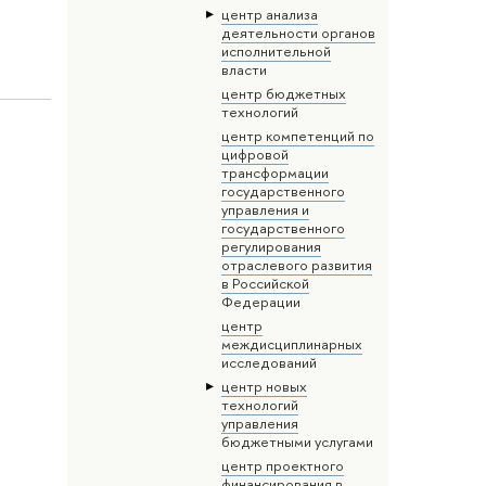
центр анализа
деятельности органов
исполнительной
власти
центр бюджетных
технологий
центр компетенций по
цифровой
трансформации
государственного
управления и
государственного
регулирования
отраслевого развития
в Российской
Федерации
центр
междисциплинарных
исследований
центр новых
технологий
управления
бюджетными услугами
центр проектного
финансирования в