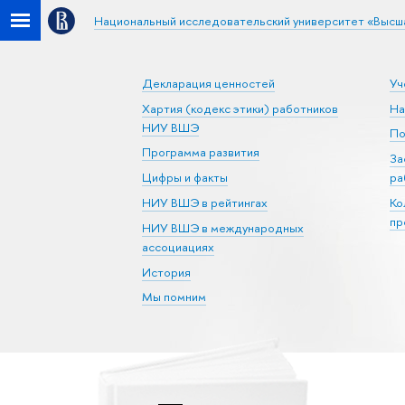
Национальный исследовательский университет «Высш
Декларация ценностей
Уч
Хартия (кодекс этики) работников
На
НИУ ВШЭ
По
Программа развития
За
Цифры и факты
ра
НИУ ВШЭ в рейтингах
Ко
пр
НИУ ВШЭ в международных
ассоциациях
История
Мы помним