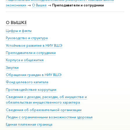
экономики»
→
О Вышке
→
Преподаватели и сотрудники
О ВЫШКЕ
ОБ
Цифры и факты
Ли
Руководство и структура
Дов
Устойчивое развитие в НИУ ВШЭ
Ол
Преподаватели и сотрудники
При
Корпуса и общежития
Вы
Закупки
При
Обращения граждан в НИУ ВШЭ
Ас
Фонд целевого капитала
До
Противодействие коррупции
Цен
Сведения о доходах, расходах, об имуществе и
Би
обязательствах имущественного характера
Об
Сведения об образовательной организации
Обр
Людям с ограниченными возможностями здоровья
Единая платежная страница