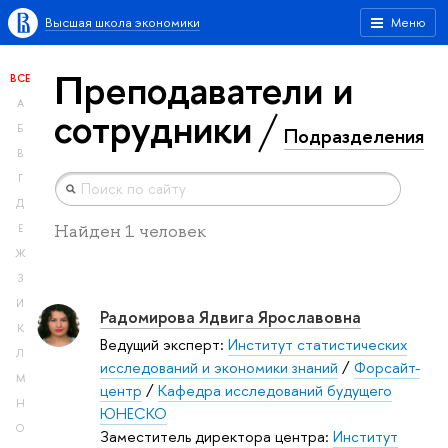
Высшая школа экономики
Меню
Преподаватели и
ВСЕ
А
сотрудники
Б
Подразделения
В
Г
Д
Найден 1 человек
Е
Ж
З
И
Радомирова Ядвига Ярославовна
К
Ведущий эксперт:
Институт статистических
Л
исследований и экономики знаний
/
Форсайт-
М
центр
/
Кафедра исследований будущего
Н
ЮНЕСКО
О
Заместитель директора центра:
Институт