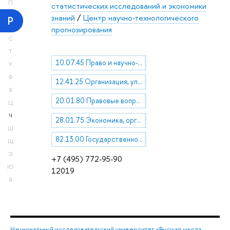
П
статистических исследований и экономики
знаний
/
Центр научно-технологического
Р
прогнозирования
С
Т
10.07.45 Право и научно-технический прогресс
У
Ф
12.41.25 Организация, управление, планирование и прогнозирование в отраслях науки и экономики
Х
20.01.80 Правовые вопросы
Ц
Ч
28.01.75 Экономика, организация, управление, планирование и прогнозирование
Ш
82.13.00 Государственное и административное управление
Щ
Э
+7 (495) 772-95-90
Ю
12019
Я
Национальный исследовательский университет «Высшая школа