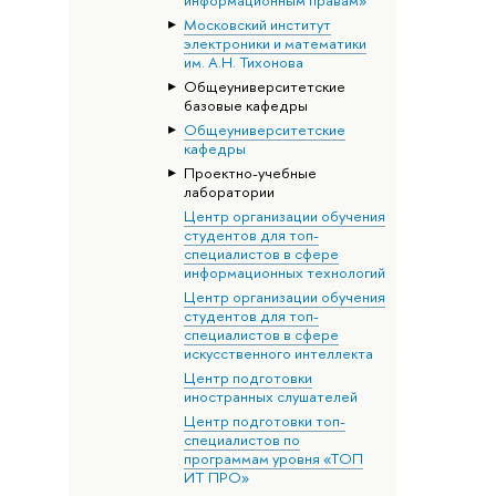
информационным правам»
Московский институт
электроники и математики
им. А.Н. Тихонова
Общеуниверситетские
базовые кафедры
Общеуниверситетские
кафедры
Проектно-учебные
лаборатории
Центр организации обучения
студентов для топ-
специалистов в сфере
информационных технологий
Центр организации обучения
студентов для топ-
специалистов в сфере
искусственного интеллекта
Центр подготовки
иностранных слушателей
Центр подготовки топ-
специалистов по
программам уровня «ТОП
ИТ ПРО»