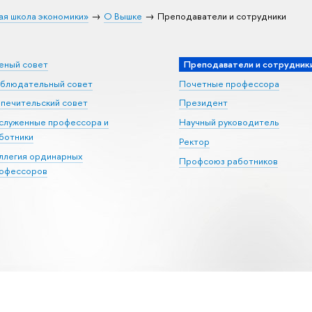
ая школа экономики»
О Вышке
Преподаватели и сотрудники
еный совет
Преподаватели и сотрудник
блюдательный совет
Почетные профессора
печительский совет
Президент
служенные профессора и
Научный руководитель
ботники
Ректор
ллегия ординарных
Профсоюз работников
офессоров