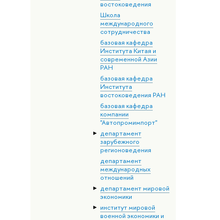
востоковедения
Школа
международного
сотрудничества
базовая кафедра
Института Китая и
современной Азии
РАН
базовая кафедра
Института
востоковедения РАН
базовая кафедра
компании
"Автопромимпорт"
департамент
зарубежного
регионоведения
департамент
международных
отношений
департамент мировой
экономики
институт мировой
военной экономики и