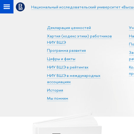
Национальный исследовательский университет «Высш
Декларация ценностей
Уч
Хартия (кодекс этики) работников
На
НИУ ВШЭ
По
Программа развития
За
Цифры и факты
ра
НИУ ВШЭ в рейтингах
Ко
пр
НИУ ВШЭ в международных
ассоциациях
История
Мы помним