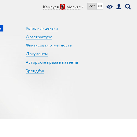
Кампус в
Москве
РУС
EN
и
Устав и лицензии
Оргструктура
Финансовая отчетность
Документы
Авторские права и патенты
Брендбук