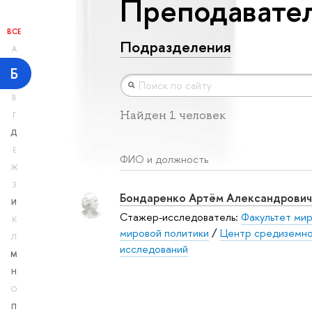
Преподавател
ВСЕ
Подразделения
А
Б
В
Найден 1 человек
Г
Д
Е
ФИО и должность
Ж
З
Бондаренко Артём Александрович
И
Стажер-исследователь:
Факультет мир
К
мировой политики
/
Центр средиземн
Л
исследований
М
Н
О
П