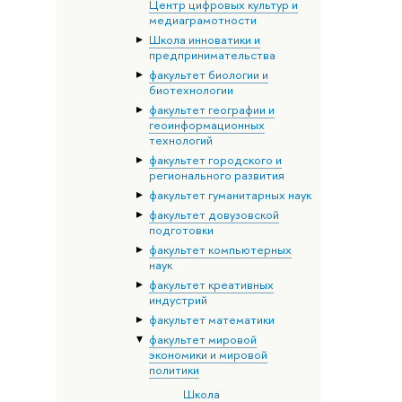
Центр цифровых культур и
медиаграмотности
Школа инноватики и
предпринимательства
факультет биологии и
биотехнологии
факультет географии и
геоинформационных
технологий
факультет городского и
регионального развития
факультет гуманитарных наук
факультет довузовской
подготовки
факультет компьютерных
наук
факультет креативных
индустрий
факультет математики
факультет мировой
экономики и мировой
политики
Школа