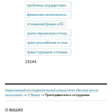
проблемы государственного суверенитета и национальной идентичности
финансово-экономический кризис в Греции 2010-х годов
отношения Греции и ЕС
греко-германские отношения
греко-российские отношения
греко-турецкие отношения
23244
Национальный исследовательский университет «Высшая школа
экономики»
→
О Вышке
→
Преподаватели и сотрудники
О ВЫШКЕ
ОБ