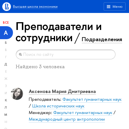
Высшая школа экономики
Меню
Преподаватели и
ВСЕ
А
сотрудники
Подразделения
Б
В
Г
Д
Найдено 3 человека
Е
Ж
З
Аксенова Мария Дмитриевна
И
Преподаватель:
Факультет гуманитарных наук
К
/
Школа исторических наук
Л
Менеджер:
Факультет гуманитарных наук
/
М
Международный центр антропологии
Н