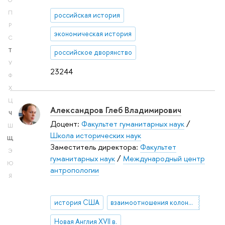
О
П
российская история
Р
экономическая история
С
Т
российское дворянство
У
23244
Ф
Х
Ц
Александров Глеб Владимирович
Ч
Доцент:
Факультет гуманитарных наук
/
Ш
Школа исторических наук
Щ
Заместитель директора:
Факультет
Э
гуманитарных наук
/
Международный центр
Ю
антропологии
Я
история США
взаимоотношения колонистов и коренного населения Северной Америки
Новая Англия XVII в.