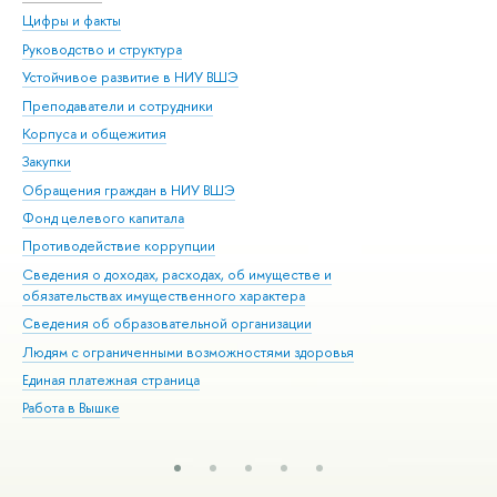
Цифры и факты
Ли
Руководство и структура
Дов
Устойчивое развитие в НИУ ВШЭ
Ол
Преподаватели и сотрудники
При
Корпуса и общежития
Вы
Закупки
При
Обращения граждан в НИУ ВШЭ
Ас
Фонд целевого капитала
До
Противодействие коррупции
Цен
Сведения о доходах, расходах, об имуществе и
Би
обязательствах имущественного характера
Об
Сведения об образовательной организации
Обр
Людям с ограниченными возможностями здоровья
Единая платежная страница
Работа в Вышке