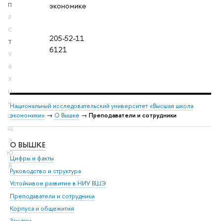
экономике
П
Р
С
205-52-11
Т
6121
У
Ф
Х
Ц
Ч
Национальный исследовательский университет «Высшая школа
экономики»
→
О Вышке
→
Преподаватели и сотрудники
Ш
Щ
Э
О ВЫШКЕ
ОБ
Ю
Цифры и факты
Ли
Я
Руководство и структура
Дов
Устойчивое развитие в НИУ ВШЭ
Ол
Преподаватели и сотрудники
При
Корпуса и общежития
Вы
Закупки
При