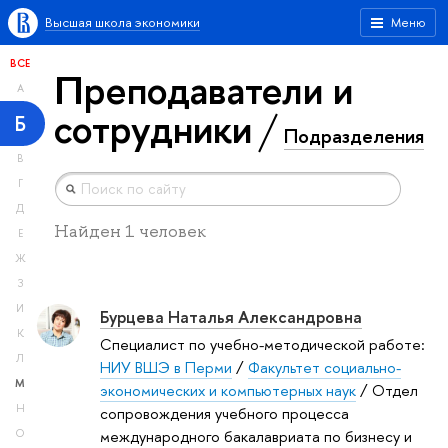
Высшая школа экономики
Меню
ВСЕ
Преподаватели и
А
сотрудники
Б
Подразделения
В
Г
Д
Найден 1 человек
Е
Ж
З
И
Бурцева Наталья Александровна
К
Специалист по учебно-методической работе:
Л
НИУ ВШЭ в Перми
/
Факультет социально-
М
экономических и компьютерных наук
/ Отдел
Н
сопровождения учебного процесса
международного бакалавриата по бизнесу и
О