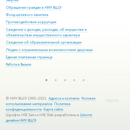
Обращения граждан в НИУ ВШЭ
Ас
Фонд целевого капитала
До
Противодействие коррупции
Цен
Сведения о доходах, расходах, об имуществе и
Би
обязательствах имущественного характера
Об
Сведения об образовательной организации
Обр
Людям с ограниченными возможностями здоровья
Единая платежная страница
Работа в Вышке
© НИУ ВШЭ 1993–2021
Адреса и контакты
Условия
Редактору
использования материалов
Политика
конфиденциальности
Карта сайта
Шрифты HSE Sans и HSE Slab разработаны в
Школе
дизайна НИУ ВШЭ