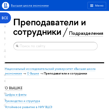
Высшая школа экономики
Меню
Преподаватели и
ВСЕ
А
сотрудники
Подразделения
Б
В
Г
Д
Е
Ж
Национальный исследовательский университет «Высшая школа
З
экономики»
→
О Вышке
→
Преподаватели и сотрудники
И
К
О ВЫШКЕ
ОБ
Л
М
Цифры и факты
Ли
Н
Руководство и структура
Дов
О
Устойчивое развитие в НИУ ВШЭ
Ол