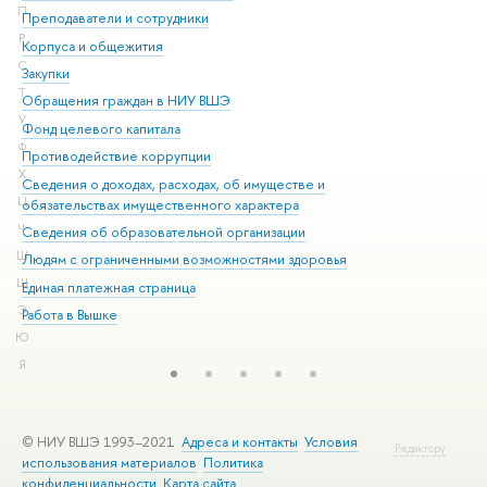
П
Преподаватели и сотрудники
При
Р
Корпуса и общежития
Вы
С
Закупки
При
Т
Обращения граждан в НИУ ВШЭ
Ас
У
Фонд целевого капитала
До
Ф
Противодействие коррупции
Цен
Х
Сведения о доходах, расходах, об имуществе и
Би
Ц
обязательствах имущественного характера
Об
Ч
Сведения об образовательной организации
Обр
Ш
Людям с ограниченными возможностями здоровья
Щ
Единая платежная страница
Э
Работа в Вышке
Ю
Я
© НИУ ВШЭ 1993–2021
Адреса и контакты
Условия
Редактору
использования материалов
Политика
конфиденциальности
Карта сайта