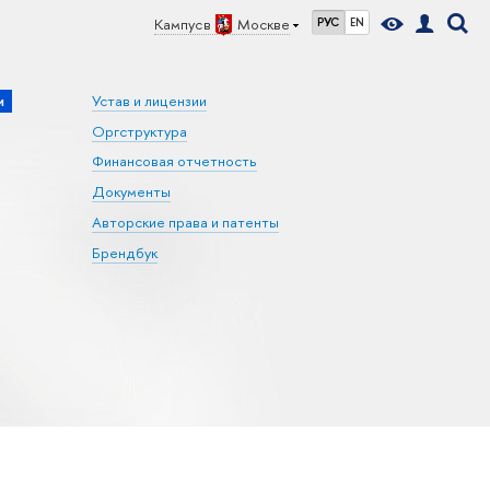
Кампус в
Москве
РУС
EN
и
Устав и лицензии
Оргструктура
Финансовая отчетность
Документы
Авторские права и патенты
Брендбук