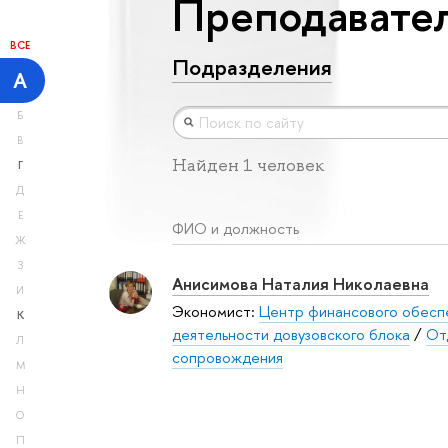
Преподавател
ВСЕ
Подразделения
А
Б
В
Найден 1 человек
Г
Д
Е
ФИО и должность
Ж
З
Анисимова Наталия Николаевна
И
Экономист:
Центр финансового обесп
К
деятельности довузовского блока
/
От
Л
сопровождения
М
Н
О
П