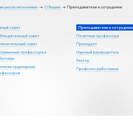
ая школа экономики»
О Вышке
Преподаватели и сотрудники
еный совет
Преподаватели и сотрудник
блюдательный совет
Почетные профессора
печительский совет
Президент
служенные профессора и
Научный руководитель
ботники
Ректор
ллегия ординарных
Профсоюз работников
офессоров