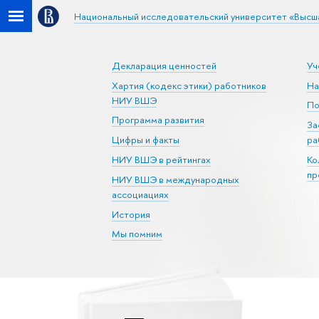
Национальный исследовательский университет «Высш
Декларация ценностей
Уч
Хартия (кодекс этики) работников
На
НИУ ВШЭ
По
Программа развития
За
Цифры и факты
ра
НИУ ВШЭ в рейтингах
Ко
пр
НИУ ВШЭ в международных
ассоциациях
История
Мы помним