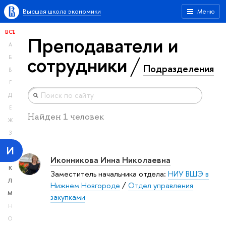
Высшая школа экономики
Меню
ВСЕ
Преподаватели и
А
сотрудники
Б
Подразделения
В
Г
Д
Е
Найден 1 человек
Ж
З
И
Иконникова Инна Николаевна
К
Заместитель начальника отдела:
НИУ ВШЭ в
Л
Нижнем Новгороде
/
Отдел управления
М
закупками
Н
О