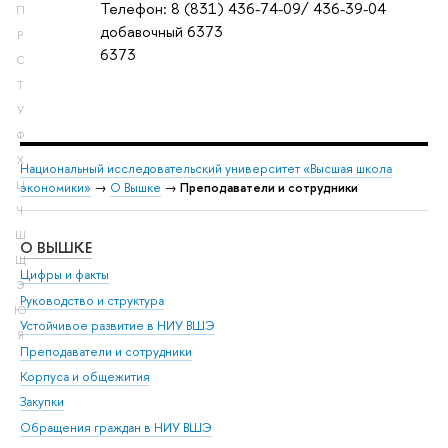
Телефон: 8 (831) 436-74-09/ 436-39-04
П
добавочный 6373
Р
6373
С
Т
У
Ф
Х
Национальный исследовательский университет «Высшая школа
Ц
экономики»
→
О Вышке
→
Преподаватели и сотрудники
Ч
Ш
О ВЫШКЕ
ОБ
Щ
Цифры и факты
Ли
Э
Руководство и структура
Дов
Ю
Устойчивое развитие в НИУ ВШЭ
Ол
Я
Преподаватели и сотрудники
При
Корпуса и общежития
Вы
Закупки
При
Обращения граждан в НИУ ВШЭ
Ас