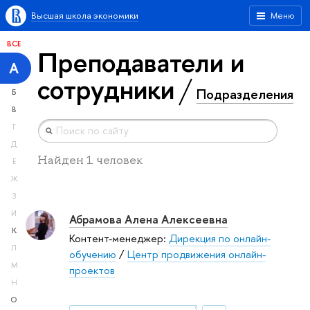
Высшая школа экономики
Меню
ВСЕ
Преподаватели и
А
сотрудники
Подразделения
Б
В
Г
Д
Найден 1 человек
Е
Ж
З
И
Абрамова Алена Алексеевна
К
Контент-менеджер:
Дирекция по онлайн-
Л
обучению
/
Центр продвижения онлайн-
М
проектов
Н
О