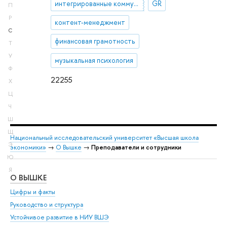
интегрированные коммуникации
GR
П
Р
контент-менеджмент
С
финансовая грамотность
Т
У
музыкальная психология
Ф
22255
Х
Ц
Ч
Ш
Щ
Национальный исследовательский университет «Высшая школа
Э
экономики»
→
О Вышке
→
Преподаватели и сотрудники
Ю
Я
О ВЫШКЕ
ОБ
Цифры и факты
Ли
Руководство и структура
Дов
Устойчивое развитие в НИУ ВШЭ
Ол