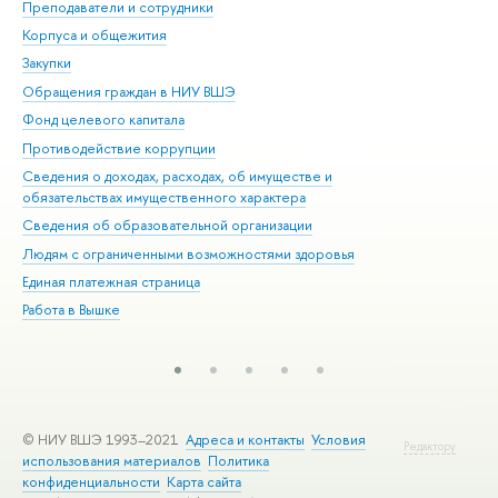
Преподаватели и сотрудники
При
Корпуса и общежития
Вы
Закупки
При
Обращения граждан в НИУ ВШЭ
Ас
Фонд целевого капитала
До
Противодействие коррупции
Цен
Сведения о доходах, расходах, об имуществе и
Би
обязательствах имущественного характера
Об
Сведения об образовательной организации
Обр
Людям с ограниченными возможностями здоровья
Единая платежная страница
Работа в Вышке
© НИУ ВШЭ 1993–2021
Адреса и контакты
Условия
Редактору
использования материалов
Политика
конфиденциальности
Карта сайта