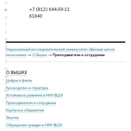
П
+7 (812) 644-59-11
Р
61840
С
Т
У
Ф
Х
Национальный исследовательский университет «Высшая школа
Ц
экономики»
→
О Вышке
→
Преподаватели и сотрудники
Ч
Ш
О ВЫШКЕ
ОБ
Щ
Цифры и факты
Ли
Э
Руководство и структура
Дов
Ю
Устойчивое развитие в НИУ ВШЭ
Ол
Я
Преподаватели и сотрудники
При
Корпуса и общежития
Вы
Закупки
При
Обращения граждан в НИУ ВШЭ
Ас