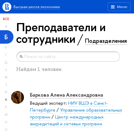
Высшая школа экономики
Меню
ВСЕ
Преподаватели и
А
сотрудники
Б
Подразделения
В
Г
Д
Найден 1 человек
Е
Ж
З
И
Баркова Алена Александровна
К
Ведущий эксперт:
НИУ ВШЭ в Санкт-
Л
Петербурге
/
Управление образовательных
М
программ
/
Центр международных
Н
аккредитаций и сетевых программ
О