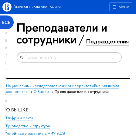
Высшая школа экономики
Меню
Преподаватели и
ВСЕ
А
сотрудники
Подразделения
Б
В
Г
Д
Е
Ж
Национальный исследовательский университет «Высшая школа
З
экономики»
→
О Вышке
→
Преподаватели и сотрудники
И
К
О ВЫШКЕ
ОБ
Л
М
Цифры и факты
Ли
Н
Руководство и структура
Дов
О
Устойчивое развитие в НИУ ВШЭ
Ол