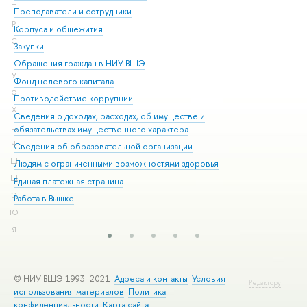
П
Преподаватели и сотрудники
При
Р
Корпуса и общежития
Вы
С
Закупки
При
Т
Обращения граждан в НИУ ВШЭ
Ас
У
Фонд целевого капитала
До
Ф
Противодействие коррупции
Цен
Х
Сведения о доходах, расходах, об имуществе и
Би
Ц
обязательствах имущественного характера
Об
Ч
Сведения об образовательной организации
Обр
Ш
Людям с ограниченными возможностями здоровья
Щ
Единая платежная страница
Э
Работа в Вышке
Ю
Я
© НИУ ВШЭ 1993–2021
Адреса и контакты
Условия
Редактору
использования материалов
Политика
конфиденциальности
Карта сайта