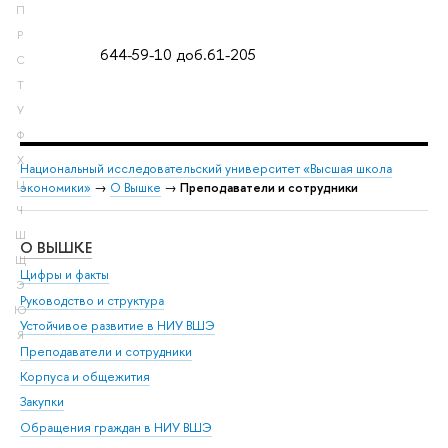
П
Р
644-59-10 доб.61-205
С
Т
У
Ф
Х
Национальный исследовательский университет «Высшая школа
Ц
экономики»
→
О Вышке
→
Преподаватели и сотрудники
Ч
Ш
О ВЫШКЕ
ОБ
Щ
Цифры и факты
Ли
Э
Руководство и структура
Дов
Ю
Устойчивое развитие в НИУ ВШЭ
Ол
Я
Преподаватели и сотрудники
При
Корпуса и общежития
Вы
Закупки
При
Обращения граждан в НИУ ВШЭ
Ас