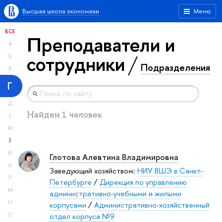
Высшая школа экономики
Меню
ВСЕ
Преподаватели и
А
сотрудники
Б
Подразделения
В
Г
Д
Найден 1 человек
Е
Ж
З
И
Глотова Алевтина Владимировна
К
Заведующий хозяйством:
НИУ ВШЭ в Санкт-
Л
Петербурге
/
Дирекция по управлению
М
административно-учебными и жилыми
Н
корпусами
/
Административно-хозяйственный
отдел корпуса №9
О