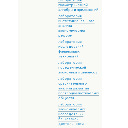
геометрической
алгебры и приложений
лаборатория
институционального
анализа
экономических
реформ
лаборатория
исследований
финансовых
технологий
лаборатория
поведенческой
экономики и финансов
лаборатория
сравнительного
анализа развития
постсоциалистических
обществ
лаборатория
экономических
исследований
банковской
деятельности