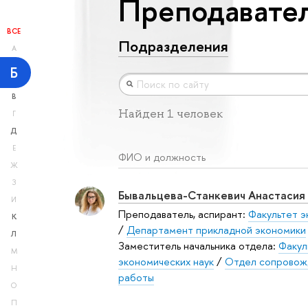
Преподавател
ВСЕ
Подразделения
А
Б
В
Найден 1 человек
Г
Д
Е
ФИО и должность
Ж
З
Бывальцева-Станкевич Анастасия
И
Преподаватель, аспирант:
Факультет э
К
/
Департамент прикладной экономики
Л
Заместитель начальника отдела:
Факул
М
экономических наук
/
Отдел сопровож
Н
работы
О
П