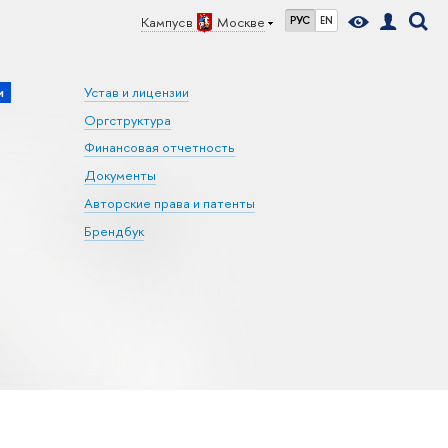
Кампус в
Москве
РУС
EN
и
Устав и лицензии
Оргструктура
Финансовая отчетность
Документы
Авторские права и патенты
Брендбук