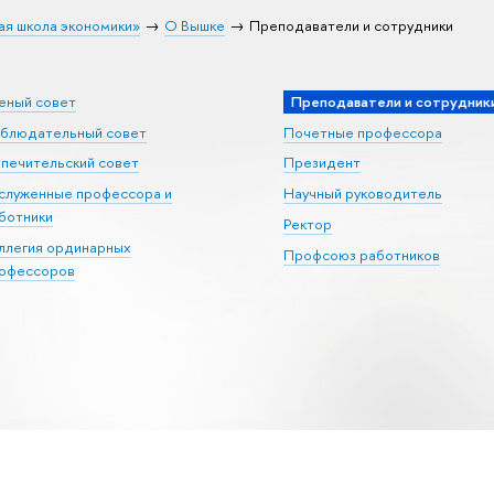
ая школа экономики»
О Вышке
Преподаватели и сотрудники
еный совет
Преподаватели и сотрудник
блюдательный совет
Почетные профессора
печительский совет
Президент
служенные профессора и
Научный руководитель
ботники
Ректор
ллегия ординарных
Профсоюз работников
офессоров