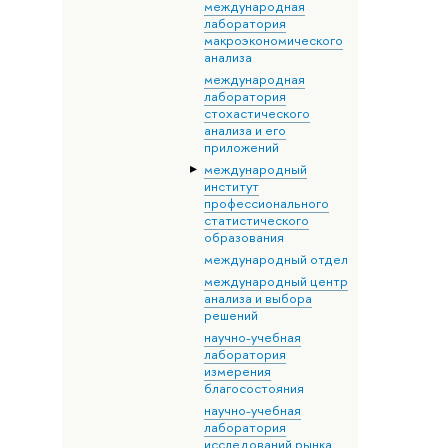
международная
лаборатория
макроэкономического
анализа
международная
лаборатория
стохастического
анализа и его
приложений
международный
институт
профессионального
статистического
образования
международный отдел
международный центр
анализа и выбора
решений
научно-учебная
лаборатория
измерения
благосостояния
научно-учебная
лаборатория
исследований рынка