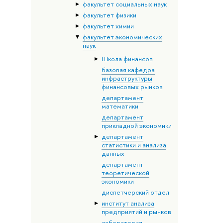
факультет социальных наук
факультет физики
факультет химии
факультет экономических
наук
Школа финансов
базовая кафедра
инфраструктуры
финансовых рынков
департамент
математики
департамент
прикладной экономики
департамент
статистики и анализа
данных
департамент
теоретической
экономики
диспетчерский отдел
институт анализа
предприятий и рынков
лаборатория