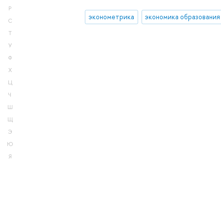
Р
эконометрика
экономика образования
С
Т
У
Ф
Х
Ц
Ч
Ш
Щ
Э
Ю
Я