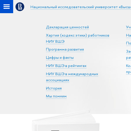
Национальный исследовательский университет «Высш
Декларация ценностей
Уч
Хартия (кодекс этики) работников
На
НИУ ВШЭ
По
Программа развития
За
Цифры и факты
ра
НИУ ВШЭ в рейтингах
Ко
пр
НИУ ВШЭ в международных
ассоциациях
История
Мы помним