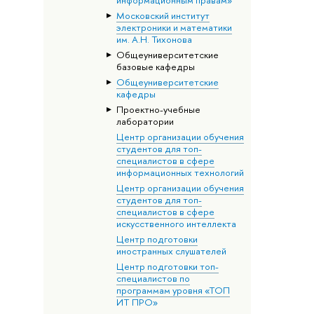
информационным правам»
Московский институт
электроники и математики
им. А.Н. Тихонова
Общеуниверситетские
базовые кафедры
Общеуниверситетские
кафедры
Проектно-учебные
лаборатории
Центр организации обучения
студентов для топ-
специалистов в сфере
информационных технологий
Центр организации обучения
студентов для топ-
специалистов в сфере
искусственного интеллекта
Центр подготовки
иностранных слушателей
Центр подготовки топ-
специалистов по
программам уровня «ТОП
ИТ ПРО»