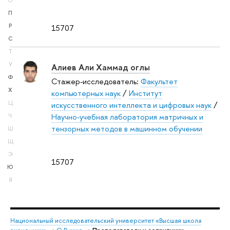
О
П
Р
15707
С
Т
У
Алиев Али Хаммад оглы
Ф
Стажер-исследователь:
Факультет
Х
компьютерных наук
/
Институт
Ц
искусственного интеллекта и цифровых наук
/
Научно-учебная лаборатория матричных и
Ч
тензорных методов в машинном обучении
Ш
Щ
Э
15707
Ю
Я
Национальный исследовательский университет «Высшая школа