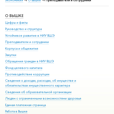
экономики»
→
О Вышке
→
Преподаватели и сотрудники
О ВЫШКЕ
ОБ
Цифры и факты
Ли
Руководство и структура
Дов
Устойчивое развитие в НИУ ВШЭ
Ол
Преподаватели и сотрудники
При
Корпуса и общежития
Вы
Закупки
При
Обращения граждан в НИУ ВШЭ
Ас
Фонд целевого капитала
До
Противодействие коррупции
Цен
Сведения о доходах, расходах, об имуществе и
Би
обязательствах имущественного характера
Об
Сведения об образовательной организации
Обр
Людям с ограниченными возможностями здоровья
Единая платежная страница
Работа в Вышке