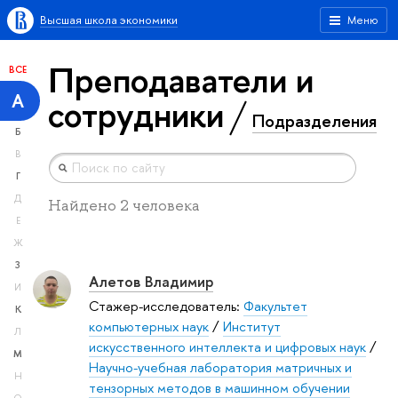
Высшая школа экономики
Меню
Преподаватели и
ВСЕ
А
сотрудники
Подразделения
Б
В
Г
Д
Найдено 2 человека
Е
Ж
З
Алетов Владимир
И
Стажер-исследователь:
Факультет
К
компьютерных наук
/
Институт
Л
искусственного интеллекта и цифровых наук
/
М
Научно-учебная лаборатория матричных и
Н
тензорных методов в машинном обучении