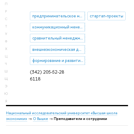
П
Р
предпринимательское мышление
стартап-проекты
С
Т
коммуникационный менеджмент
У
сравнительный менеджмент
Ф
внешнеэкономическая деятельность предприятий
Х
Ц
формирование и развитие управленческих компетенций
Ч
(342) 205-52-28
Ш
6118
Щ
Э
Ю
Я
Национальный исследовательский университет «Высшая школа
экономики»
→
О Вышке
→
Преподаватели и сотрудники