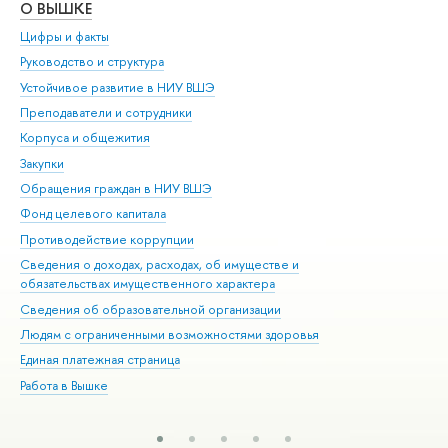
О ВЫШКЕ
ОБ
Цифры и факты
Ли
Руководство и структура
Дов
Устойчивое развитие в НИУ ВШЭ
Ол
Преподаватели и сотрудники
При
Корпуса и общежития
Вы
Закупки
При
Обращения граждан в НИУ ВШЭ
Ас
Фонд целевого капитала
До
Противодействие коррупции
Цен
Сведения о доходах, расходах, об имуществе и
Би
обязательствах имущественного характера
Об
Сведения об образовательной организации
Обр
Людям с ограниченными возможностями здоровья
Единая платежная страница
Работа в Вышке