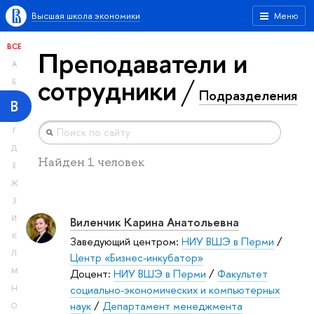
Высшая школа экономики
Меню
ВСЕ
Преподаватели и
А
сотрудники
Б
Подразделения
В
Г
Д
Найден 1 человек
Е
Ж
З
И
Виленчик Карина Анатольевна
К
Заведующий центром:
НИУ ВШЭ в Перми
/
Л
Центр «Бизнес-инкубатор»
М
Доцент:
НИУ ВШЭ в Перми
/
Факультет
социально-экономических и компьютерных
Н
наук
/
Департамент менеджмента
О