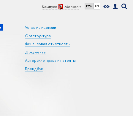
Кампус в
Москве
РУС
EN
и
Устав и лицензии
Оргструктура
Финансовая отчетность
Документы
Авторские права и патенты
Брендбук