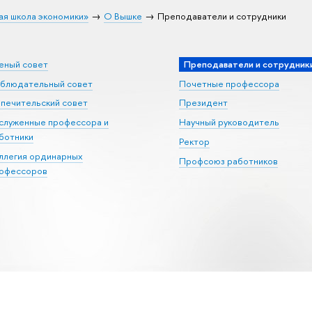
ая школа экономики»
О Вышке
Преподаватели и сотрудники
еный совет
Преподаватели и сотрудник
блюдательный совет
Почетные профессора
печительский совет
Президент
служенные профессора и
Научный руководитель
ботники
Ректор
ллегия ординарных
Профсоюз работников
офессоров