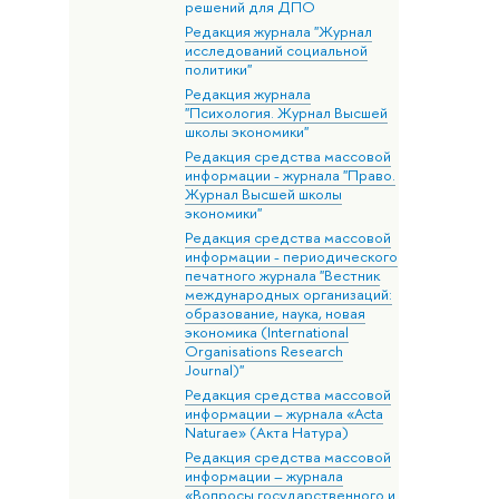
решений для ДПО
Редакция журнала "Журнал
исследований социальной
политики"
Редакция журнала
"Психология. Журнал Высшей
школы экономики"
Редакция средства массовой
информации - журнала "Право.
Журнал Высшей школы
экономики"
Редакция средства массовой
информации - периодического
печатного журнала "Вестник
международных организаций:
образование, наука, новая
экономика (International
Organisations Research
Journal)"
Редакция средства массовой
информации – журнала «Acta
Naturae» (Акта Натура)
Редакция средства массовой
информации – журнала
«Вопросы государственного и