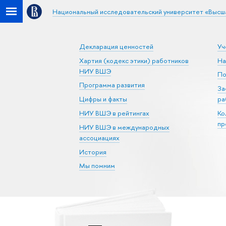
Национальный исследовательский университет «Высш
Декларация ценностей
Уч
Хартия (кодекс этики) работников
На
НИУ ВШЭ
По
Программа развития
За
Цифры и факты
ра
НИУ ВШЭ в рейтингах
Ко
пр
НИУ ВШЭ в международных
ассоциациях
История
Мы помним