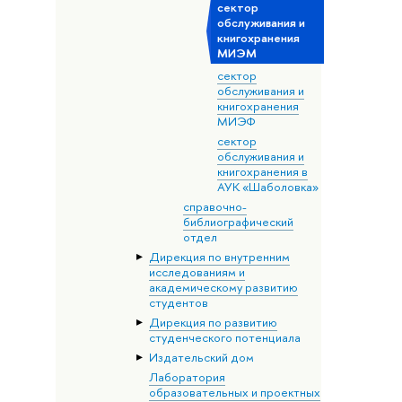
сектор
обслуживания и
книгохранения
МИЭМ
сектор
обслуживания и
книгохранения
МИЭФ
сектор
обслуживания и
книгохранения в
АУК «Шаболовка»
справочно-
библиографический
отдел
Дирекция по внутренним
исследованиям и
академическому развитию
студентов
Дирекция по развитию
студенческого потенциала
Издательский дом
Лаборатория
образовательных и проектных