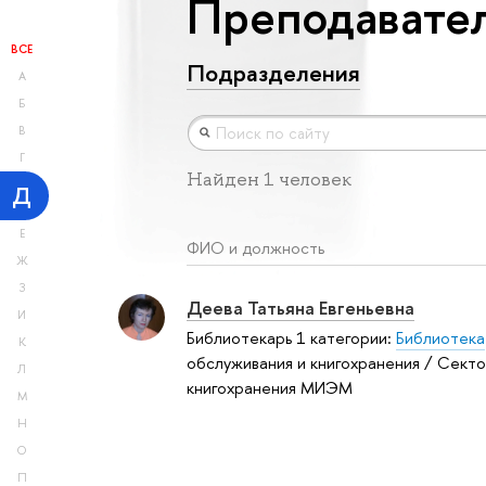
Преподавател
ВСЕ
Подразделения
А
Б
В
Г
Найден 1 человек
Д
Е
ФИО и должность
Ж
З
Деева Татьяна Евгеньевна
И
Библиотекарь 1 категории:
Библиотека
К
обслуживания и книгохранения / Сект
Л
книгохранения МИЭМ
М
Н
О
П