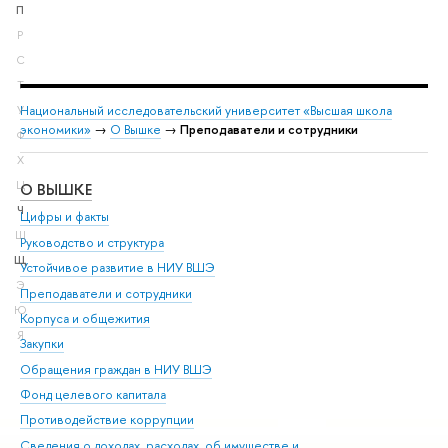
П
Р
С
Т
Национальный исследовательский университет «Высшая школа
У
экономики»
→
О Вышке
→
Преподаватели и сотрудники
Ф
Х
Ц
О ВЫШКЕ
ОБ
Ч
Цифры и факты
Ли
Ш
Руководство и структура
Дов
Щ
Устойчивое развитие в НИУ ВШЭ
Ол
Э
Преподаватели и сотрудники
При
Ю
Корпуса и общежития
Вы
Я
Закупки
При
Обращения граждан в НИУ ВШЭ
Ас
Фонд целевого капитала
До
Противодействие коррупции
Цен
Сведения о доходах, расходах, об имуществе и
Би