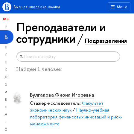
Высшая школа экономики
Меню
ВСЕ
Преподаватели и
А
сотрудники
Б
Подразделения
В
Г
Д
Найден 1 человек
Е
Ж
З
И
Булгакова Фиона Игоревна
К
Стажер-исследователь:
Факультет
Л
экономических наук
/
Научно-учебная
М
лаборатория финансовых инноваций и риск-
Н
менеджмента
О